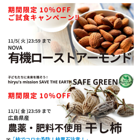
✉
「柿でコロナ予防！柿胃石注意！」