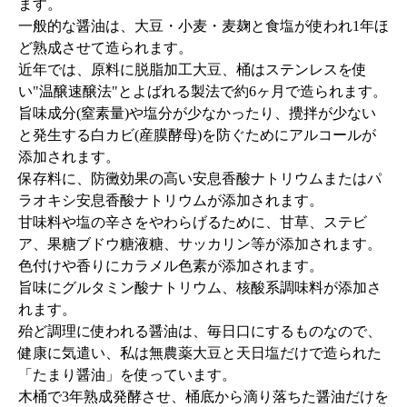
ます。
一般的な醤油は、大豆・小麦・麦麹と食塩が使われ1年ほ
ど熟成させて造られます。
近年では、原料に脱脂加工大豆、桶はステンレスを使
い"温醸速醸法"とよばれる製法で約6ヶ月で造られます。
旨味成分(窒素量)や塩分が少なかったり、攪拌が少ない
と発生する白カビ(産膜酵母)を防ぐためにアルコールが
添加されます。
保存料に、防黴効果の高い安息香酸ナトリウムまたはパ
ラオキシ安息香酸ナトリウムが添加されます。
甘味料や塩の辛さをやわらげるために、甘草、ステビ
ア、果糖ブドウ糖液糖、サッカリン等が添加されます。
色付けや香りにカラメル色素が添加されます。
旨味にグルタミン酸ナトリウム、核酸系調味料が添加さ
れます。
殆ど調理に使われる醤油は、毎日口にするものなので、
健康に気遣い、私は無農薬大豆と天日塩だけで造られた
「たまり醤油」を使っています。
木桶で3年熟成発酵させ、桶底から滴り落ちた醤油だけを