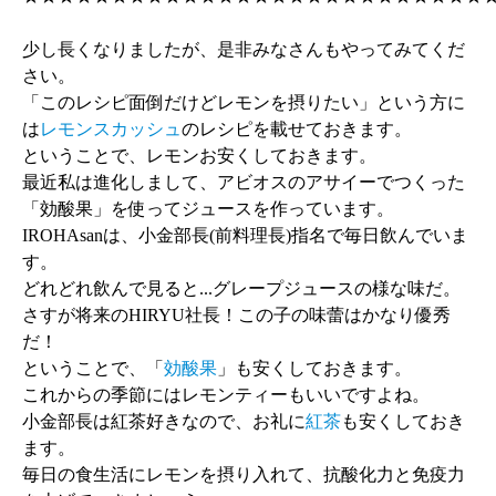
少し長くなりましたが、是非みなさんもやってみてくだ
さい。
「このレシピ面倒だけどレモンを摂りたい」という方に
は
レモンスカッシュ
のレシピを載せておきます。
ということで、レモンお安くしておきます。
最近私は進化しまして、アビオスのアサイーでつくった
「効酸果」を使ってジュースを作っています。
IROHAsanは、小金部長(前料理長)指名で毎日飲んでいま
す。
どれどれ飲んで見ると...グレープジュースの様な味だ。
さすが将来のHIRYU社長！この子の味蕾はかなり優秀
だ！
ということで、「
効酸果
」も安くしておきます。
これからの季節にはレモンティーもいいですよね。
小金部長は紅茶好きなので、お礼に
紅茶
も安くしておき
ます。
毎日の食生活にレモンを摂り入れて、抗酸化力と免疫力