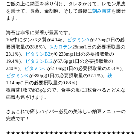
ご飯の上に納豆を盛り付け、タレをかけて、レモン果皮
を乗せて、長葱、金胡麻、そして最後に
刻み海苔
を乗せ
ます。
海苔は非常に栄養が豊富です。
10g中にタンパク質が4.14g、
ビタミンA
が2.3mg(1日の必
要摂取量の28.8％)、
β-カロテン
25mg(1日の必要摂取量の
23.1％)、
ビタミンB2
が0.233mg(1日の必要摂取量の
19.4％)、
ビタミンB12
が57.6μg(1日の必要摂取量の
240％)、
ビタミンC
が210mg(1日の必要摂取量の25.3％)、
ビタミンK
が390μg(1日の必要摂取量の37.1％)、
鉄
1.14mg(1日の必要摂取量の0.88％)...
板海苔1枚で約3gなので、食事の度に1枚食べるとどんな
病気も遠ざけます。
さぁこれで癌サバイバー必見の美味しい納豆メニューの
完成です！
★★★★★★★★★★★★★★★★★★★★★★★★★★