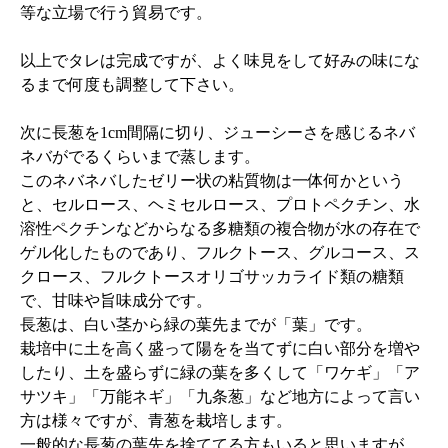
等な立場で行う貿易です。
以上でタレは完成ですが、よく味見をして好みの味にな
るまで何度も調整して下さい。
次に長葱を1cm間隔に切り、ジューシーさを感じるネバ
ネバがでるくらいまで蒸します。
このネバネバしたゼリー状の粘質物は一体何かという
と、セルロース、ヘミセルロース、プロトペクチン、水
溶性ペクチンなどからなる多糖類の複合物が水の存在で
ゲル化したものであり、フルクトース、グルコース、ス
クロース、フルクトースオリゴサッカライド類の糖類
で、甘味や旨味成分です。
長葱は、白い茎から緑の葉先までが「葉」です。
栽培中に土を高く盛って陽をを当てずに白い部分を増や
したり、土を盛らずに緑の葉を多くして「ワケギ」「ア
サツキ」「万能ネギ」「九条葱」など地方によって言い
方は様々ですが、青葱を栽培します。
一般的な長葱の葉先を捨ててる方もいると思いますが、