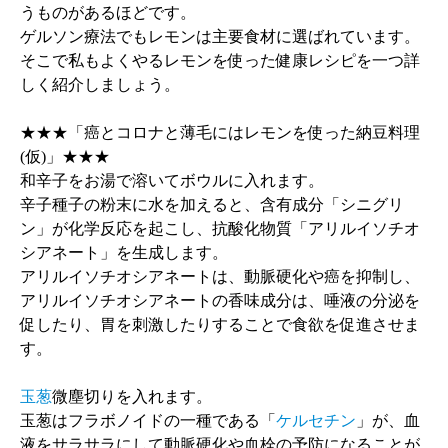
うものがあるほどです。
ゲルソン療法でもレモンは主要食材に選ばれています。
そこで私もよくやるレモンを使った健康レシピを一つ詳
しく紹介しましょう。
★★★「癌とコロナと薄毛にはレモンを使った納豆料理
(仮)」★★★
和辛子をお湯で溶いてボウルに入れます。
辛子種子の粉末に水を加えると、含有成分「シニグリ
ン」が化学反応を起こし、抗酸化物質「アリルイソチオ
シアネート」を生成します。
アリルイソチオシアネートは、動脈硬化や癌を抑制し、
アリルイソチオシアネートの香味成分は、唾液の分泌を
促したり、胃を刺激したりすることで食欲を促進させま
す。
玉葱
微塵切りを入れます。
玉葱はフラボノイドの一種である「
ケルセチン
」が、血
液をサラサラにして動脈硬化や血栓の予防になることが