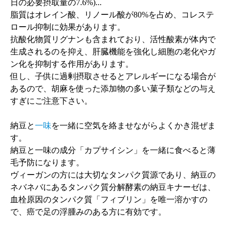
日の必要摂取量の7.6%)...
脂質はオレイン酸、リノール酸が80%を占め、コレステ
ロール抑制に効果があります。
抗酸化物質リグナンも含まれており、活性酸素が体内で
生成されるのを抑え、肝臓機能を強化し細胞の老化やガ
ン化を抑制する作用があります。
但し、子供に過剰摂取させるとアレルギーになる場合が
あるので、胡麻を使った添加物の多い菓子類などの与え
すぎにご注意下さい。
納豆と
一味
を一緒に空気を絡ませながらよくかき混ぜま
す。
納豆と一味の成分「カプサイシン」を一緒に食べると薄
毛予防になります。
ヴィーガンの方には大切なタンパク質源であり、納豆の
ネバネバにあるタンパク質分解酵素の納豆キナーゼは、
血栓原因のタンパク質「フィブリン」を唯一溶かすの
で、癌で足の浮腫みのある方に有効です。