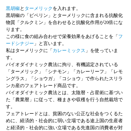
黒胡椒
と
ターメリック
を入れます。
黒胡椒の「ピペリン」とターメリックに含まれる抗酸化
物質「クルクミン」を合わせると抗酸化作用が20倍にな
ります。
この様に食の組み合わせで栄養効果をあげることを「
フ
ードシナジー
」と言います。
私はターメリックに「
カレーミックス
」を使っていま
す。
バイオダイナミック農法に拘り、有機認定されている
「ターメリック」「シナモン」「カレーリーフ」「レモ
ングラス」「ショウガ」「コショウ」で作られたスリラ
ンカ産のフェアトレード商品です。
バイオダイナミック農法とは、太陰暦・占星術に基づい
た「農業暦」に従って、種まきや収穫を行う自然栽培で
す。
フェアトレードとは、貧困のない公正な社会をつくるた
めに、経済的・社会的に弱い立場である途上国の生産者
と経済的・社会的に強い立場である先進国の消費者が対