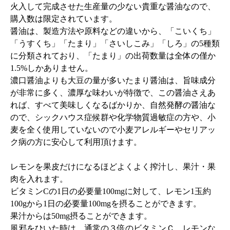
火入して完成させた生産量の少ない貴重な醤油なので、
購入数は限定されています。
醤油は、製造方法や原料などの違いから、「こいくち」
「うすくち」「たまり」「さいしこみ」「しろ」の5種類
に分類されており、「たまり」の出荷数量は全体の僅か
1.5%しかありません。
濃口醤油よりも大豆の量が多いたまり醤油は、旨味成分
が非常に多く、濃厚な味わいが特徴で、この醤油さえあ
れば、すべて美味しくなるばかりか、自然発酵の醤油な
ので、シックハウス症候群や化学物質過敏症の方や、小
麦を全く使用していないので小麦アレルギーやセリアッ
ク病の方に安心して利用頂けます。
レモンを果皮だけになるほどよくよく搾汁し、果汁・果
肉を入れます。
ビタミンCの1日の必要量100mgに対して、レモン1玉約
100gから1日の必要量100mgを摂ることができます。
果汁からは50mg摂ることができます。
風邪をひいた時は、通常の３倍のビタミンＣ、レモンな