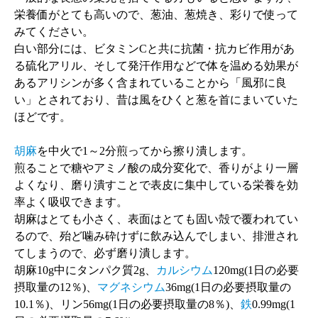
栄養価がとても高いので、葱油、葱焼き、彩りで使って
みてください。
白い部分には、ビタミンCと共に抗菌・抗カビ作用があ
る硫化アリル、そして発汗作用などで体を温める効果が
あるアリシンが多く含まれていることから「風邪に良
い」とされており、昔は風をひくと葱を首にまいていた
ほどです。
胡麻
を中火で1～2分煎ってから擦り潰します。
煎ることで糖やアミノ酸の成分変化で、香りがより一層
よくなり、磨り潰すことで表皮に集中している栄養を効
率よく吸収できます。
胡麻はとても小さく、表面はとても固い殻で覆われてい
るので、殆ど噛み砕けずに飲み込んでしまい、排泄され
てしまうので、必ず磨り潰します。
胡麻10g中にタンパク質2g、
カルシウム
120mg(1日の必要
摂取量の12％)、
マグネシウム
36mg(1日の必要摂取量の
10.1％)、リン56mg(1日の必要摂取量の8％)、
鉄
0.99mg(1