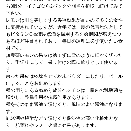
ら3個分、イチゴなら2パック分相当を摂取し続けてみて
下さい。
レモンは肌を美しくする美容効果が高いので多くの女性
に支持されていますが、近年では、癌の代替療法として
もビタミンC高濃度点滴を採用する医療機関が増えつつ
あるほど注目されており、毎日の調理に必ず使いたい食
材です。
無農薬レモンの果皮は捨てずに雪のように細かく切った
り、千切りにして、盛り付けの際に飾りとして使いま
す。
余った果皮は乾燥させて粉末パウダーにしたり、ピール
にすることをお勧めします。
種の周りにあるぬめり成分ペクチンは、腸内の乳酸菌を
増やし、整腸作用や抗癌作用があります。
種をそのまま醤油で漬けると、風味のよい醤油になりま
す。
純米酒や焼酎などで漬けると保湿性の高い化粧水とな
り、肌荒れやシミ、火傷に効果があります。