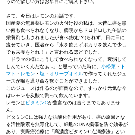
うので欲しい方はお早目にご購入下さい。
さて、今日はレモンのお話です。
国産夏の無農薬レモンの火付け役の私は、大昔に癌を患
い何も食べられなくなり、病院からドロドロした缶詰の
栄養剤も出されましたが食べ(飲む？)られず、日に日に
痩せていき、医者から「水を飲まずポカリを飲んで少し
でも栄養をとれ！」と言われるほどでした。
「ドラマの様にこうして食べられなくなって、衰弱して
しんでいくんだなぁ...」と思っていた時に、
小松菜
・
ト
マト
・
レモン
・
塩
・
オリーブオイル
で作ってくれたジュ
ースが喉を通り命を繋ぐことができました。
このジュースは作るのが面倒なので、すっかり元気な今
はレモンを炭酸で割って飲んでいます。
レモンは
ビタミンC
が豊富なのは言うまでもありませ
ん。
ビタミンCには強力な抗酸化作用があり、癌の原因とな
る活性酸素を無毒化して、細胞のDNA損傷を防ぐ効果が
あり、実際癌治療に「高濃度ビタミンC点滴療法」とい