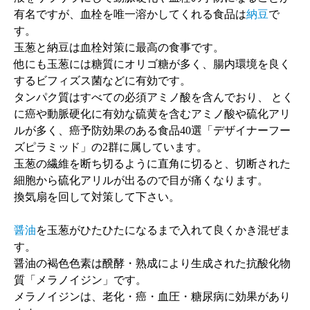
有名ですが、血栓を唯一溶かしてくれる食品は
納豆
で
す。
玉葱と納豆は血栓対策に最高の食事です。
他にも玉葱には糖質にオリゴ糖が多く、腸内環境を良く
するビフィズス菌などに有効です。
タンパク質はすべての必須アミノ酸を含んでおり、 とく
に癌や動脈硬化に有効な硫黄を含むアミノ酸や硫化アリ
ルが多く、癌予防効果のある食品40選「デザイナーフー
ズピラミッド」の2群に属しています。
玉葱の繊維を断ち切るように直角に切ると、切断された
細胞から硫化アリルが出るので目が痛くなります。
換気扇を回して対策して下さい。
醤油
を玉葱がひたひたになるまで入れて良くかき混ぜま
す。
醤油の褐色色素は醗酵・熟成により生成された抗酸化物
質「メラノイジン」です。
メラノイジンは、老化・癌・血圧・糖尿病に効果があり