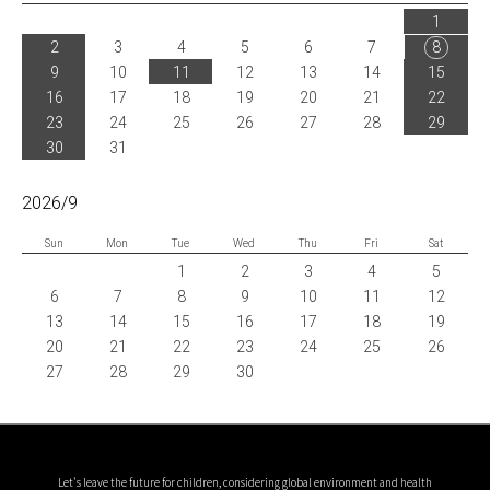
1
2
3
4
5
6
7
8
9
10
11
12
13
14
15
16
17
18
19
20
21
22
23
24
25
26
27
28
29
30
31
2026/9
Sun
Mon
Tue
Wed
Thu
Fri
Sat
1
2
3
4
5
6
7
8
9
10
11
12
13
14
15
16
17
18
19
20
21
22
23
24
25
26
27
28
29
30
Let's leave the future for children, considering global environment and health