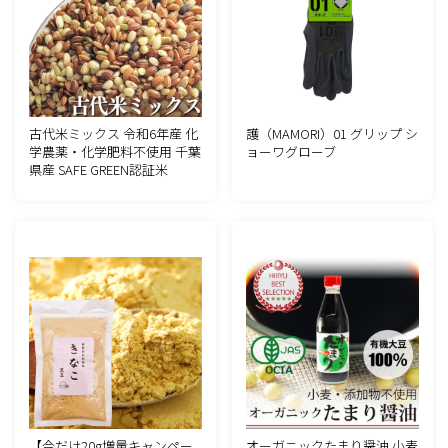
古代米ミックス 令和6年産 化
護（MAMORI）01 グリップ シ
学農薬・化学肥料不使用 千葉
ョーワグローブ
県産 SAFE GREEN認証米
【今だけ20g増量キャンペー
オーガニックたまり醤油 小麦