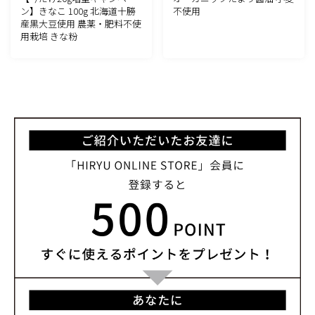
ン】きなこ 100g 北海道十勝
不使用
産黒大豆使用 農薬・肥料不使
用栽培 きな粉