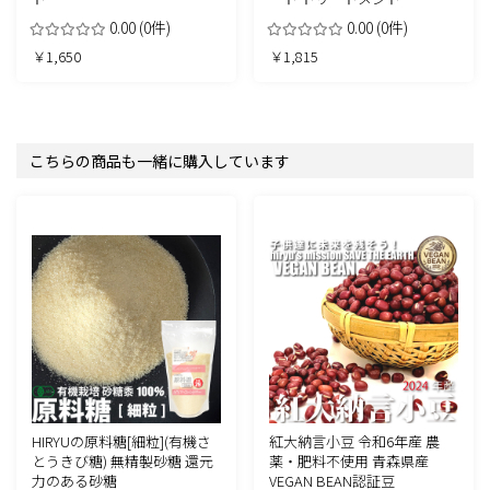
0.00
(0件)
0.00
(0件)
￥1,650
￥1,815
こちらの商品も一緒に購入しています
HIRYUの原料糖[細粒](有機さ
紅大納言小豆 令和6年産 農
とうきび糖) 無精製砂糖 還元
薬・肥料不使用 青森県産
力のある砂糖
VEGAN BEAN認証豆