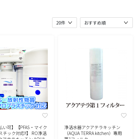
払い可】【PFAS・マイク
浄活水器アクアテラキッチン
チック対応!!】 RO浄活
（AQUA TERRA kitchen）専用
クアテラキッチン AQUA
第1フィルター