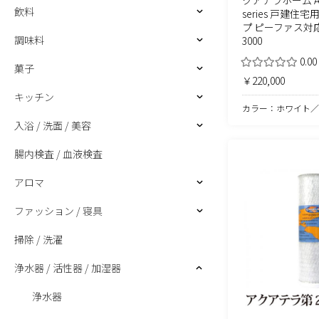
飲料
series 戸建住
プ ピーファス対応
調味料
3000
0.00
菓子
￥220,000
キッチン
カラー：ホワイト／
入浴 / 洗面 / 美容
腸内検査 / 血液検査
アロマ
ファッション / 寝具
掃除 / 洗濯
浄水器 / 活性器 / 加湿器
浄水器