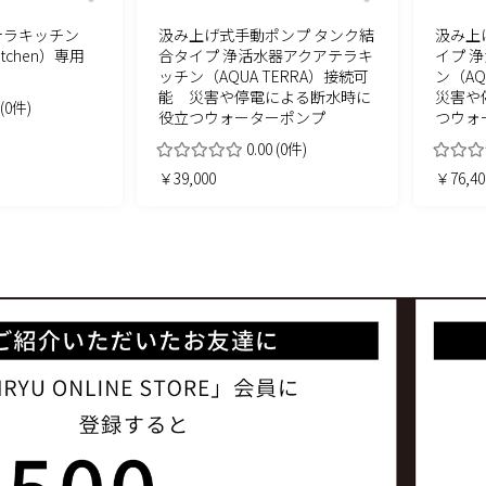
テラキッチン
汲み上げ式手動ポンプ タンク結
汲み上
kitchen）専用
合タイプ 浄活水器アクアテラキ
イプ 
ッチン（AQUA TERRA）接続可
ン（AQ
能 災害や停電による断水時に
災害や
(0件)
役立つウォーターポンプ
つウォ
0.00
(0件)
￥39,000
￥76,40