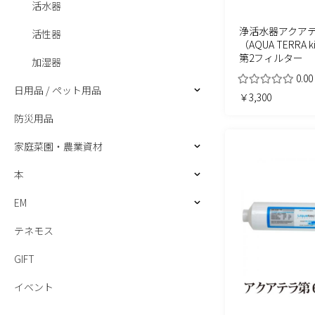
活水器
浄活水器アクア
活性器
（AQUA TERRA 
第2フィルター
加湿器
0.00
日用品 / ペット用品
￥3,300
防災用品
家庭菜園・農業資材
本
EM
テネモス
GIFT
イベント