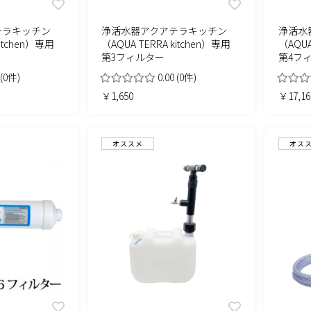
テラキッチン
浄活水器アクアテラキッチン
浄活水
kitchen）専用
（AQUA TERRA kitchen）専用
（AQUA
第3フィルター
第4フ
(0件)
0.00
(0件)
￥1,650
￥17,16
オススメ
オス