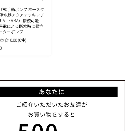
げ式手動ポンプ ホースタ
浄活水器アクアテラキッチ
UA TERRA）接続可能
停電による断水時に役立
ーターポンプ
0.00
(0件)
0