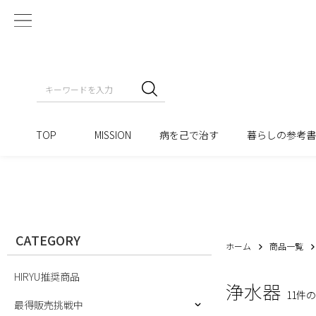
TOP
MISSION
病を己で治す
暮らしの参考
CATEGORY
ホーム
商品一覧
HIRYU推奨商品
浄水器
11件
最得販売挑戦中