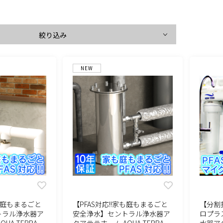
絞り込み
NEW
家も庭もまるごと
【PFAS対応!!家も庭もまるごと
【分割
トラル浄水器ア
安全浄水】セントラル浄水器ア
ロプラス
UA TERRA
クアテラホーム AQUA TERRA
水器ア