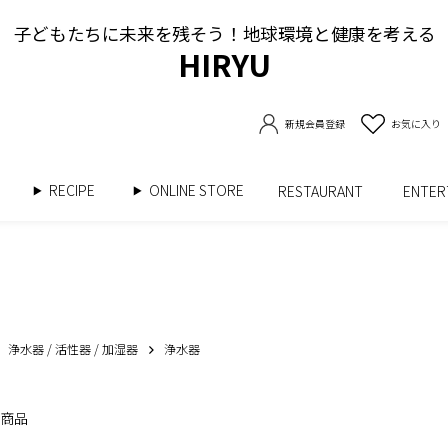
子どもたちに未来を残そう！地球環境と健康を考える
HIRYU
新規会員登録
お気に入り
RECIPE
ONLINE STORE
書
RESTAURANT
ENTE
浄水器 / 活性器 / 加湿器
浄水器
の商品