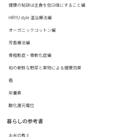
健康の秘訣は主食を低GI値にすること編
HIRYU style 温浴療法編
オーガニックコットン編
芳香療法編
骨粗鬆症・骨軟化症編
旬の新鮮な野菜と果物による健康効果
癌
栄養素
酸化還元電位
暮らしの参考書
お米の教え