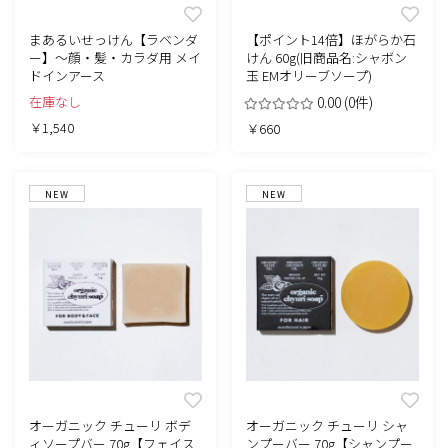
まあるいせっけん【ラベンダ
【ポイント14倍】ほがらか石
ー】～顔・髪・カラダ用 メイ
けん 60g(旧商品名:シャボン
ドインアース
玉 EMオリーブソープ)
在庫なし
0.00
(0件)
￥1,540
￥660
NEW
NEW
オーガニック チューリ ボデ
オーガニック チューリ シャ
ィソープバー 70g【フェイス
ンプーバー 70g【シャンプー