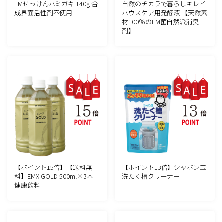
EMせっけんハミガキ 140g 合
自然のチカラで暮らしキレイ
成界面活性剤不使用
ハウスケア用発酵液 【天然素
材100％のEM菌自然派消臭
剤】
【ポイント15倍】【送料無
【ポイント13倍】シャボン玉
料】EMX GOLD 500ml×3本
洗たく槽クリーナー
健康飲料