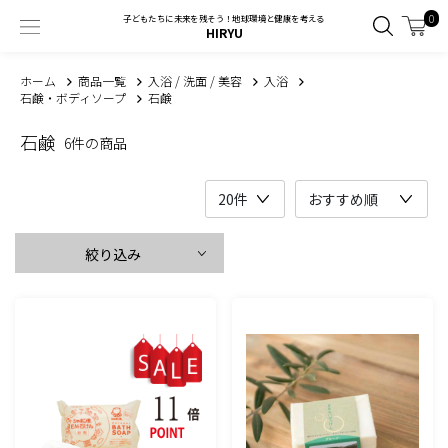
0
子どもたちに未来を残そう！地球環境と健康を考える
HIRYU
ホーム
商品一覧
入浴 / 洗面 / 美容
入浴
石鹸・ボディソープ
石鹸
石鹸
6件の商品
絞り込み