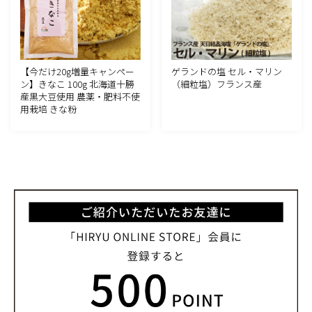
【今だけ20g増量キャンペー
ゲランドの塩 セル・マリン
ン】きなこ 100g 北海道十勝
（細粒塩）フランス産
産黒大豆使用 農薬・肥料不使
用栽培 きな粉