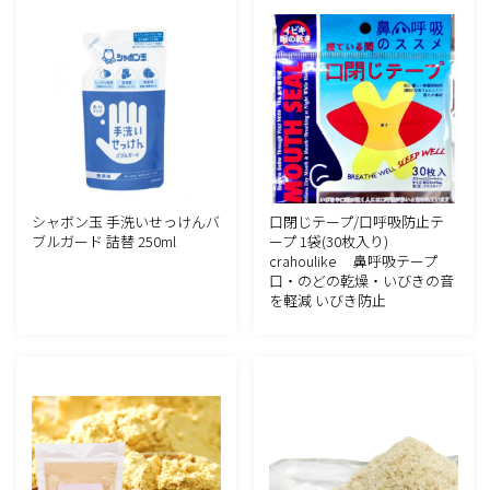
シャボン玉 手洗いせっけんバ
口閉じテープ/口呼吸防止テ
ブルガード 詰替 250ml
ープ 1袋(30枚入り)
crahoulike 鼻呼吸テープ
口・のどの乾燥・いびきの音
を軽減 いびき防止