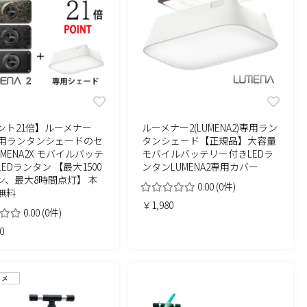
ント21倍】ルーメナー
ルーメナー2(LUMENA2)専用ラン
専用ランタンシェードのセ
タンシェード【正規品】大容量
UMENA2X モバイルバッテ
モバイルバッテリー付きLEDラ
EDランタン 【最大1500
ンタンLUMENA2専用カバー
ン、最大8時間点灯】 本
0.00
(0件)
無料
￥1,980
0.00
(0件)
0
スメ