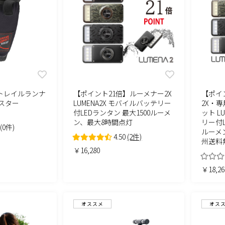
トレイルランナ
【ポイント21倍】ルーメナー2X
【ポイ
ルスター
LUMENA2X モバイルバッテリー
2X・
付LEDランタン 最大1500ルーメ
ット L
ン、最大8時間点灯
リー付L
(0件)
ルーメ
4.50
(2件)
州送料
￥16,280
￥18,26
オススメ
オス