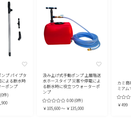
ンプ パイプタ
汲み上げ式手動ポンプ 上層階送
電による断水時
水ホースタイプ 災害や停電によ
カミ商
ターポンプ
る断水時に役立つウォーターポ
ミアム
ンプ
(0件)
0.00
(0件)
,900
￥499
￥105,600 ～ ￥135,000