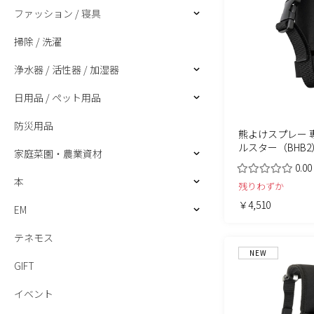
ファッション / 寝具
掃除 / 洗濯
浄水器 / 活性器 / 加湿器
日用品 / ペット用品
防災用品
熊よけスプレー 
ルスター（BHB2
家庭菜園・農業資材
0.00
本
残りわずか
￥4,510
EM
テネモス
NEW
GIFT
イベント