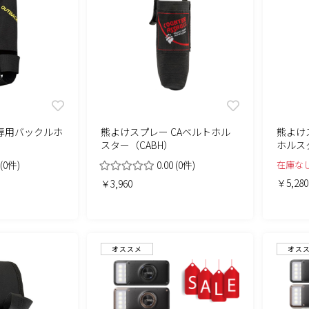
専用バックルホ
熊よけスプレー CAベルトホル
熊よけ
）
スター（CABH）
ホルス
(0件)
0.00
(0件)
在庫な
￥5,280
￥3,960
オススメ
オス