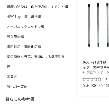
健康の秘訣は主食を低GI値にすること編
HIRYU style 温浴療法編
オーガニックコットン編
芳香療法編
骨粗鬆症・骨軟化症編
旬の新鮮な野菜と果物による健康効果
汲み上げ式手動ポ
癌
イプ 災害や停
に役立つウォー
栄養素
0.00
￥84,900 ～ ￥119
酸化還元電位
暮らしの参考書