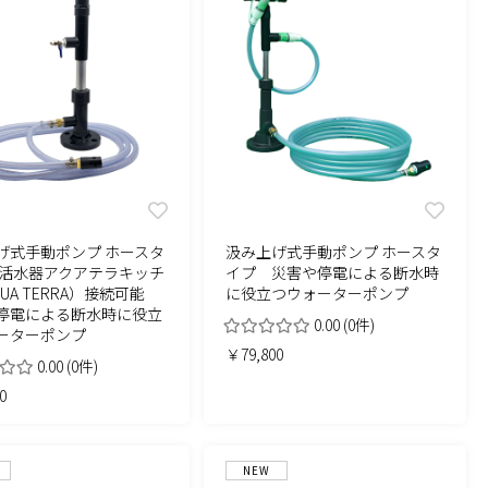
げ式手動ポンプ ホースタ
汲み上げ式手動ポンプ ホースタ
浄活水器アクアテラキッチ
イプ 災害や停電による断水時
UA TERRA）接続可能
に役立つウォーターポンプ
停電による断水時に役立
0.00
(0件)
ーターポンプ
￥79,800
0.00
(0件)
0
NEW