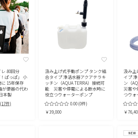
レ 80回分
汲み上げ式手動ポンプ タンク結
汲み上
いざ！ぱっぱ」 小
合タイプ 浄活水器アクアテラキ
イプ 
に 15年保存
ッチン（AQUA TERRA）接続可
ン（AQ
箱が便器の代わ
能 災害や停電による断水時に
災害や
 日本製
役立つウォーターポンプ
つウォ
(17件)
0.00
(0件)
￥39,000
￥76,40
NEW