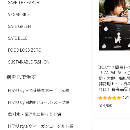
SAVE THE EARTH
VEGAN RICE
SAFE GREEN
SAFE BLUE
FOOD LOSS ZERO
SUSTAINABLE FASHION
BOX付き簡易トイ
「IZA!PAPPA 
病を己で治す
便・大便・嘔吐物
非常用トイレ 外
りに！ 最高品質
HIRYU style 発芽酵素玄米ごはん編
4.82
HIRYU style健康ジュース/スープ編
￥4,980
飲料水・調理水に拘ろう！編
HIRYU style ヴィーガンヨーグルト編