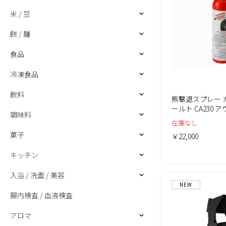
米 / 豆
餅 / 麺
食品
冷凍食品
飲料
熊撃退スプレー 
ールト CA230 
調味料
在庫なし
菓子
￥22,000
キッチン
入浴 / 洗面 / 美容
NEW
腸内検査 / 血液検査
アロマ