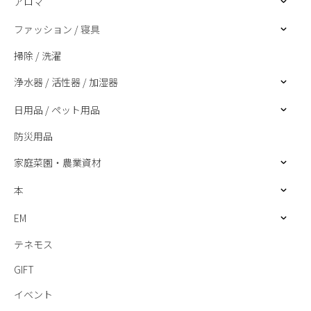
アロマ
ファッション / 寝具
掃除 / 洗濯
浄水器 / 活性器 / 加湿器
日用品 / ペット用品
防災用品
家庭菜園・農業資材
本
EM
テネモス
GIFT
イベント