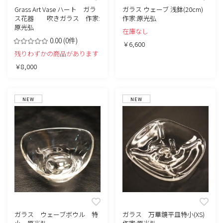
Grass Art Vase ハート ガラ
ガラス ウェーブ 浅鉢(20cm)
ス花器 吹きガラス 作家:
作家:原光弘
原光弘
在庫なし
0.00
(0件)
￥6,600
残りわずかの商品があります
￥8,000
NEW
NEW
ガラス ウェーブボウル 特
ガラス 万華鏡平皿特小(XS)