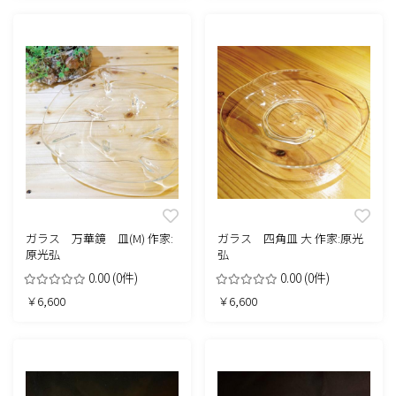
ガラス 万華鏡 皿(M) 作家:
ガラス 四角皿 大 作家:原光
原光弘
弘
0.00
(0件)
0.00
(0件)
￥6,600
￥6,600