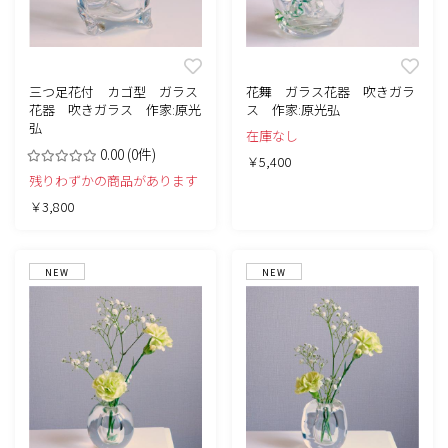
三つ足花付 カゴ型 ガラス
花舞 ガラス花器 吹きガラ
花器 吹きガラス 作家:原光
ス 作家:原光弘
弘
在庫なし
0.00
(0件)
￥5,400
残りわずかの商品があります
￥3,800
NEW
NEW