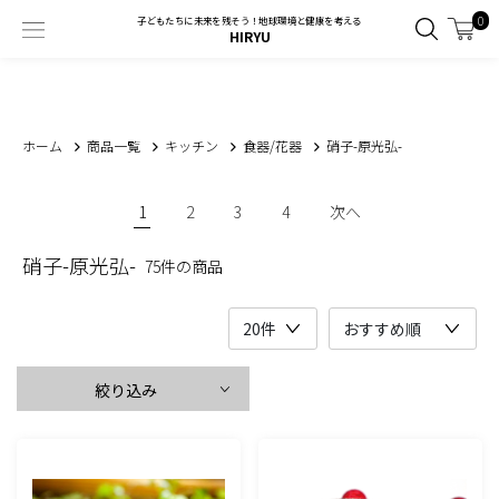
0
子どもたちに未来を残そう！地球環境と健康を考える
HIRYU
ホーム
商品一覧
キッチン
食器/花器
硝子-原光弘-
1
2
3
4
次へ
硝子-原光弘-
75件の商品
絞り込み