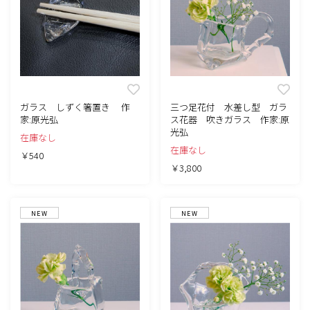
ガラス しずく箸置き 作
三つ足花付 水差し型 ガラ
家:原光弘
ス花器 吹きガラス 作家:原
光弘
在庫なし
在庫なし
￥540
￥3,800
NEW
NEW