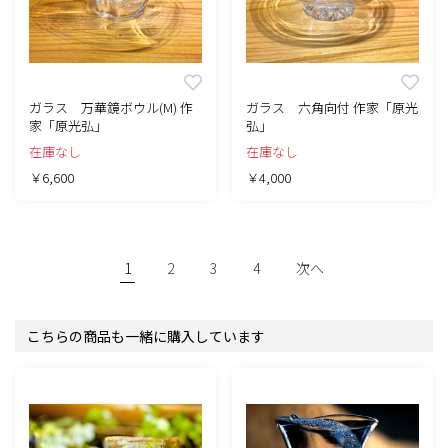
ガラス 万華鏡ボウル(M) 作
ガラス 六角向付 作家「原光
家「原光弘」
弘」
在庫なし
在庫なし
￥6,600
￥4,000
1
2
3
4
次へ
こちらの商品も一緒に購入しています