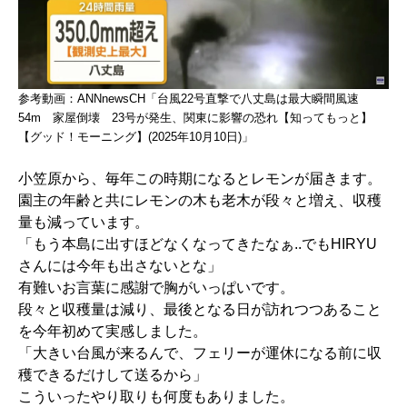
参考動画：ANNnewsCH「台風22号直撃で八丈島は最大瞬間風速
54m 家屋倒壊 23号が発生、関東に影響の恐れ【知ってもっと】
【グッド！モーニング】(2025年10月10日)」
小笠原から、毎年この時期になるとレモンが届きます。
園主の年齢と共にレモンの木も老木が段々と増え、収穫
量も減っています。
「もう本島に出すほどなくなってきたなぁ..でもHIRYU
さんには今年も出さないとな」
有難いお言葉に感謝で胸がいっぱいです。
段々と収穫量は減り、最後となる日が訪れつつあること
を今年初めて実感しました。
「大きい台風が来るんで、フェリーが運休になる前に収
穫できるだけして送るから」
こういったやり取りも何度もありました。