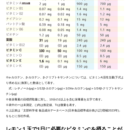
※α-カロテン、β-カロテン、β-クリプトキサンチンについては、ビタミンA活性当量(下式よ
り求める)に換算した数値として表す。
式：レチノール(µg)＋1/12β-カロテン(µg)＋1/24α-カロテン(µg)＋1/24β-クリプトキサン
チン(µg)
※各栄養素の目標摂取量に対し、10分の1以上を含む栄養素を太字で表す。
※表中のーは未測定、( )内は推定値、Trは微量を表す。
※上記表は「文部科学省 食品成分データベース(日本食品標準成分表(八訂)増補2023年)」
をもとに当社作成。
レモン１玉で1日に必要なビタミンCを摂ることが