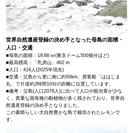
世界自然遺産登録の決め手となった母島の面積・
人口・交通
■母島の面積：19.88 ㎢(東京ドーム500個分ほど)
■最高標高：「乳房山」462 m
■人口：416人(2025年現在)
■交通：父島から更に南に約50km、貨客船「ははじま
丸」で片道約2時間10分の距離に位置しています。
■備考：父島(人口2078人)に比べて人口や観光客が少な
く、貴重な固有種の動植物が多く残されており、世界自
然遺産登録の決め手となりました。
この素晴らしい大自然豊かな島で栽培されたレモンで
す。