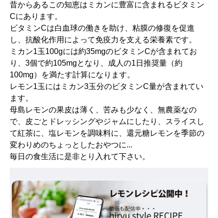
昔からあるこの知恵はミカンに豊富に含まれるビタミン
Cにあります。
ビタミンCは白血球の働きを助け、粘膜の修復を促進
し、抗酸化作用によって免疫力を支える栄養素です。
ミカン1玉100gには約35mgのビタミンCが含まれてお
り、3個で約105mgとなり、成人の1日推奨量（約
100mg）を満たす計算になります。
レモン1玉にはミカン3玉分のビタミンC量が含まれてい
ます。
母島レモンの果皮は薄く、苦みも少なく、無農薬なの
で、皮ごとドレッシングやジャムにしたり、スライスし
て紅茶に、塩レモンを調味料に、還元糖レモンを季節の
変わりめのちょっとしたおやつに...
毎日の食生活に是非とり入れて下さい。