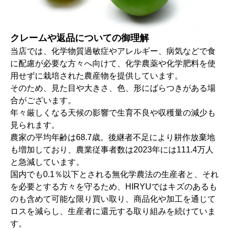
クレームや返品についての御理解
当店では、化学物質過敏症やアレルギー、病気などで食
に配慮が必要な方々へ向けて、化学農薬や化学肥料を使
用せずに栽培された農産物を提供しています。
そのため、見た目や大きさ、色、形にばらつきがある場
合がございます。
年々厳しくなる天候の影響で生育不良や収穫量の減少も
見られます。
農家の平均年齢は68.7歳。後継者不足により耕作放棄地
も増加しており、農業従事者数は2023年には111.4万人
と急減しています。
国内でも0.1％以下とされる無化学農法の生産者と、それ
を必要とする方々を守るため、HIRYUではキズのあるも
のも含めて可能な限り買い取り、商品化や加工を通じて
ロスを減らし、生産者に還元する取り組みを続けていま
す。