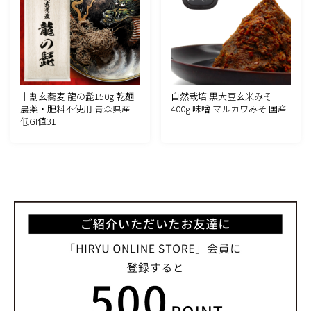
十割玄蕎麦 龍の髭150g 乾麺
自然栽培 黒大豆玄米みそ
農薬・肥料不使用 青森県産
400g 味噌 マルカワみそ 国産
低GI値31