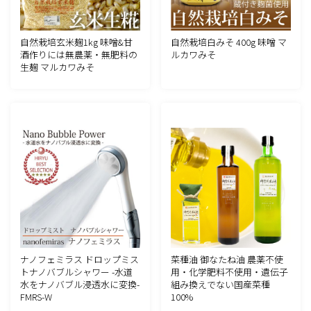
自然栽培玄米麹1kg 味噌&甘
自然栽培白みそ 400g 味噌 マ
酒作りには無農薬・無肥料の
ルカワみそ
生麹 マルカワみそ
ナノフェミラス ドロップミス
菜種油 御なたね油 農薬不使
トナノバブルシャワー -水道
用・化学肥料不使用・遺伝子
水をナノバブル浸透水に変換-
組み換えでない国産菜種
FMRS-W
100%