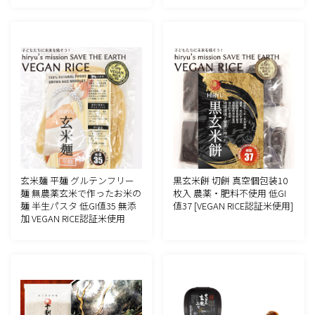
玄米麺 平麺 グルテンフリー
黒玄米餅 切餅 真空個包装10
麺 無農薬玄米で作ったお米の
枚入 農薬・肥料不使用 低GI
麺 半生パスタ 低GI値35 無添
値37 [VEGAN RICE認証米使用]
加 VEGAN RICE認証米使用