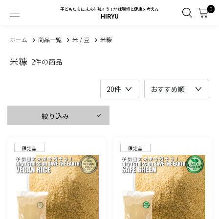
0
子どもたちに未来を残そう！地球環境と健康を考える
HIRYU
ホーム
商品一覧
米 / 豆
米糠
米糠
2件の商品
絞り込み
限定品
限定品