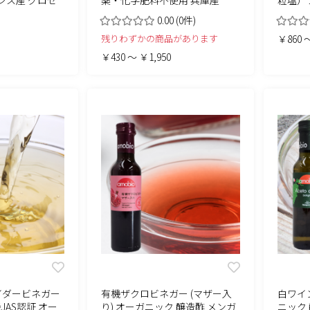
ランス産 グロセ
薬・化学肥料不使用 兵庫産
粒塩）
0.00
(0件)
残りわずかの商品があります
￥860 ～
￥430 ～ ￥1,950
イダービネガー
有機ザクロビネガー (マザー入
白ワイン
JAS認証 オー
り) オーガニック 醸造酢 メンガ
ニック