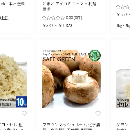
とまと アイコミニトマト 村越
ender 本州送料
農場
￥650 ～
0.00
(0件)
(1件)
￥380 ～ ￥1,820
1kg・3k
ロ・セル(粗
ブラウンマッシュルーム 化学農
ゲラン