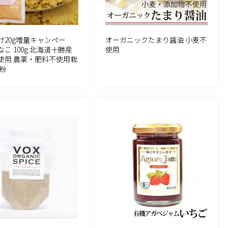
け20g増量キャンペー
オーガニックたまり醤油 小麦不
こ 100g 北海道十勝産
使用
使用 農薬・肥料不使用栽
粉