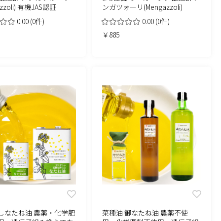
azzoli) 有機JAS認証
ンガツォーリ(Mengazzoli)
0.00
(0件)
0.00
(0件)
￥885
しなたね油 農薬・化学肥
菜種油 御なたね油 農薬不使