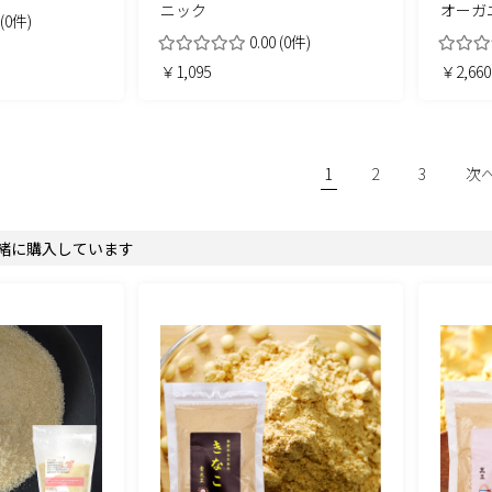
ニック
オーガ
(0件)
0.00
(0件)
￥1,095
￥2,660
1
2
3
次
緒に購入しています