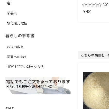
癌
0.00
￥464
栄養素
酸化還元電位
暮らしの参考書
お米の教え
こちらの商品も一
災害への備え
HIRYU CEOの財テク方法
SNS