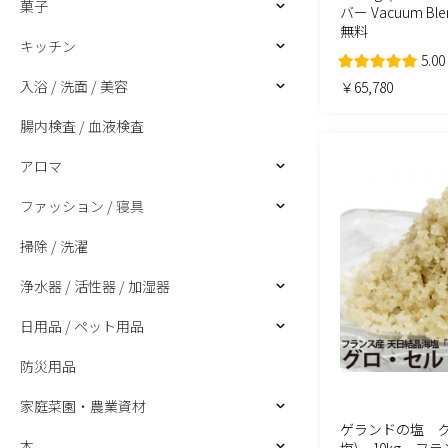
菓子
バー Vacuum Bl
無料
キッチン
5.00
入浴 / 洗面 / 美容
￥65,780
腸内検査 / 血液検査
アロマ
ファッション / 寝具
掃除 / 洗濯
浄水器 / 活性器 / 加湿器
日用品 / ペット用品
防災用品
家庭菜園・農業資材
ゲランドの塩 グ
本