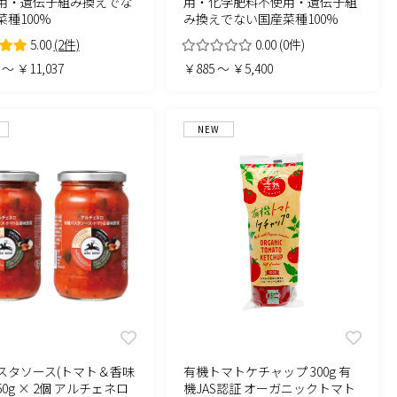
用・遺伝子組み換えでな
用・化学肥料不使用・遺伝子組
種100%
み換えでない国産菜種100%
5.00
(2件)
0.00
(0件)
 ～ ￥11,037
￥885 ～ ￥5,400
NEW
スタソース(トマト＆香味
有機トマトケチャップ 300g 有
350g × 2個 アルチェネロ
機JAS認証 オーガニックトマト