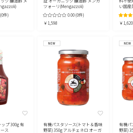
ニック 醸造酢 メ
証 オーガニック 醸造酢 メンガ
料不使
azzoli)
ツォーリ(Mengazzoli)
い国産菜
(0件)
0.00
(0件)
￥1,598
￥1,620
NEW
NEW
プ 300g 有
有機パスタソース(トマト＆香味
有機パ
ソース
野菜) 350g アルチェネロ オーガ
野菜) 