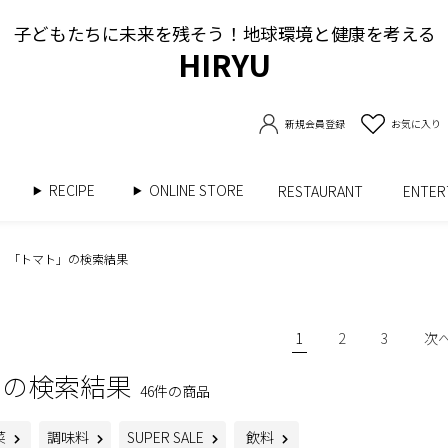
子どもたちに未来を残そう！地球環境と健康を考える
HIRYU
新規会員登録
お気に入り
RECIPE
ONLINE STORE
書
RESTAURANT
ENTE
「トマト」の検索結果
1
2
3
次
」の検索結果
46件の商品
菜
調味料
SUPER SALE
飲料