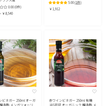
フランス産
5.00
(1件)
0.00
(0件)
￥1,912
 ￥8,540
ビネガー 250ml オーガ
赤ワインビネガー 250ml 有機
 醸造酢 メンガツォーリ
JAS認証 オーガニック 醸造酢 メ