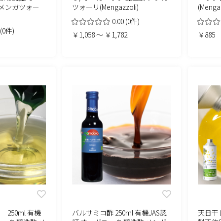
 メンガツォー
ツォーリ(Mengazzoli)
(Meng
0.00
(0件)
(0件)
￥1,058 ～ ￥1,782
￥885
250ml 有機
バルサミコ酢 250ml 有機JAS認
天日干