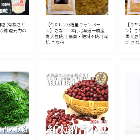
細粒](有機さと
【今だけ20g増量キャンペー
【今だ
砂糖 還元力の
ン】きなこ 100g 北海道十勝産
ン】きな
青大豆使用 農薬・肥料不使用栽
黒大豆
培 きな粉
培 きな