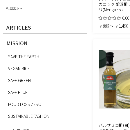
ガニック 醸造酢
¥10001〜
リ(Mengazzoli)
0.00
￥886 ～ ￥1,490
ARTICLES
MISSION
SAVE THE EARTH
VEGAN RICE
SAFE GREEN
SAFE BLUE
FOOD LOSS ZERO
SUSTAINABLE FASHION
バルサミコ酢(白) 