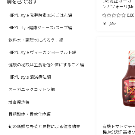
病を己で治す
JAS認証 オーガ
ンガツォーリ(Meng
HIRYU style 発芽酵素玄米ごはん編
0.00
￥1,598
HIRYU style健康ジュース/スープ編
飲料水・調理水に拘ろう！編
HIRYU style ヴィーガンヨーグルト編
健康の秘訣は主食を低GI値にすること編
HIRYU style 温浴療法編
オーガニックコットン編
芳香療法編
骨粗鬆症・骨軟化症編
旬の新鮮な野菜と果物による健康効果
有機トマトケチャッ
機JAS認証 高橋