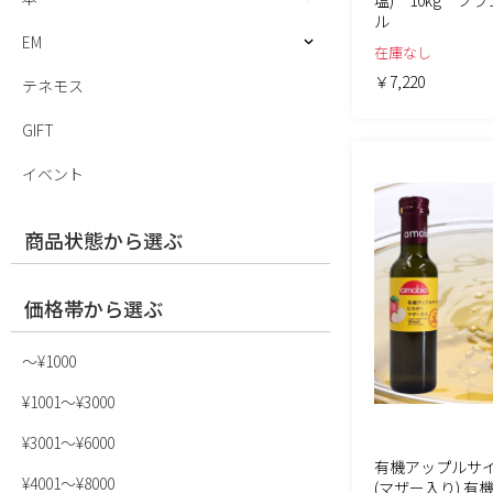
塩) 10kg フ
ル
EM
在庫なし
￥7,220
テネモス
GIFT
イベント
商品状態から選ぶ
価格帯から選ぶ
〜¥1000
¥1001〜¥3000
¥3001〜¥6000
有機アップルサ
¥4001〜¥8000
(マザー入り) 有機