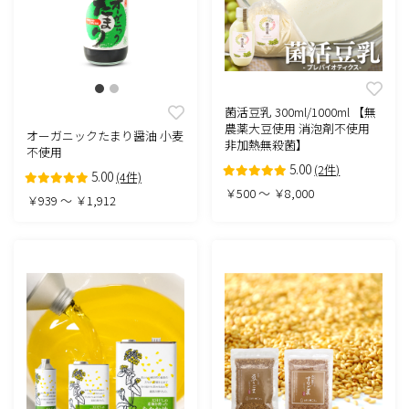
菌活豆乳 300ml/1000ml 【無
農薬大豆使用 消泡剤不使用
オーガニックたまり醤油 小麦
非加熱無殺菌】
不使用
5.00
(2件)
5.00
(4件)
￥500 ～ ￥8,000
￥939 ～ ￥1,912