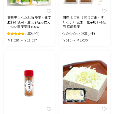
天日干しなたね油 農薬・化学
国産 金ごま（ 煎りごま・す
肥料不使用・遺伝子組み換え
りごま） 農薬・化学肥料不使
でない国産菜種100%
用 宮崎県産
5.00
0.00
(0件)
(2件)
￥1,620 ～ ￥11,037
￥510 ～ ￥1,030