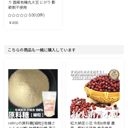
り 国産有機丸大豆 にがり 膨
軟剤不使用
0.00
(0件)
￥400
こちらの商品も一緒に購入しています
HIRYUの原料糖[細粒](有機さ
紅大納言小豆 令和6年産 農