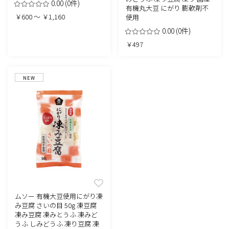
0.00
(0件)
有機丸大豆 にがり 膨軟剤不
￥600 ～ ￥1,160
使用
0.00
(0件)
￥497
NEW
ムソー 有機大豆使用にがり凍
み豆腐 さいの目 50g 凍豆腐
凍み豆腐 凍みとうふ 凍みど
うふ しみどうふ 凍り豆腐 凍