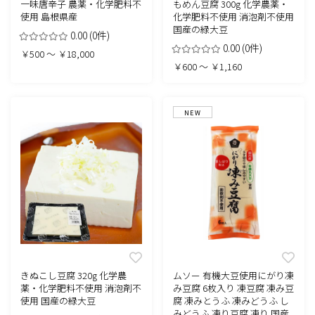
一味唐辛子 農薬・化学肥料不
もめん豆腐 300g 化学農薬・
使用 島根県産
化学肥料不使用 消泡剤不使用
国産の緑大豆
0.00
(0件)
0.00
(0件)
￥500 ～ ￥18,000
￥600 ～ ￥1,160
NEW
きぬこし豆腐 320g 化学農
ムソー 有機大豆使用にがり凍
薬・化学肥料不使用 消泡剤不
み豆腐 6枚入り 凍豆腐 凍み豆
使用 国産の緑大豆
腐 凍みとうふ 凍みどうふ し
みどうふ 凍り豆腐 凍り 国産