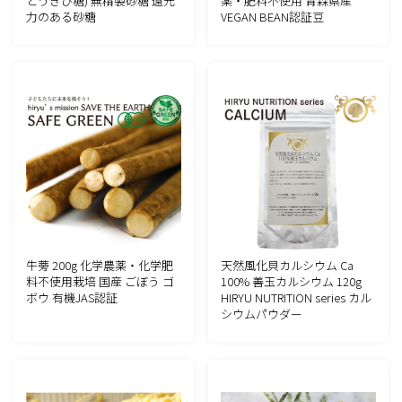
とうきび糖) 無精製砂糖 還元
薬・肥料不使用 青森県産
力のある砂糖
VEGAN BEAN認証豆
牛蒡 200g 化学農薬・化学肥
天然風化貝カルシウム Ca
料不使用栽培 国産 ごぼう ゴ
100% 善玉カルシウム 120g
ボウ 有機JAS認証
HIRYU NUTRITION series カル
シウムパウダー