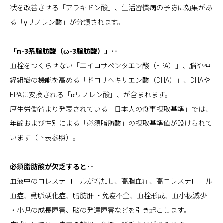
状を改善させる「アラキドン酸」、生活習慣病の予防に効果があ
る「γリノレン酸」が分類されます。
「n-3系脂肪酸（ω-3脂肪酸）」‥
血栓をつくらせない「エイコサペンタエン酸（EPA）」、脳や神
経組織の機能を高める「ドコサヘキサエン酸（DHA）」、DHAや
EPAに変換される「αリノレン酸」、が含まれます。
厚生労働省より発表されている「日本人の食事摂取基準」では、
年齢および性別による「必須脂肪酸」の摂取基準値が設けられて
います（下表参照）。
必須脂肪酸が欠乏すると‥
血液中のコレステロールが増加し、高脂血症、高コレステロール
血症、動脈硬化症、脂肪肝 ・免疫不全、血栓形成、血小板減少
・小児の成長障害、脳の発達障害などを引き起こします。