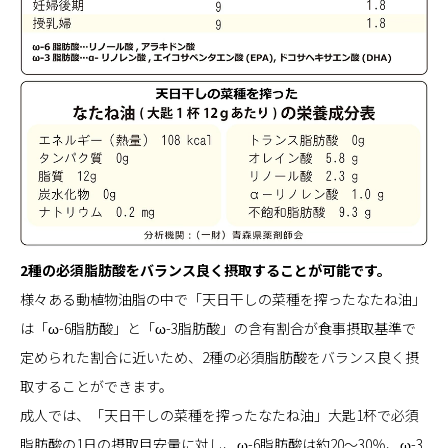
2種の必須脂肪酸をバランス良く摂取することが可能です。
様々ある動植物油脂の中で「天日干しの菜種を搾ったなたね油」
は「ω-6脂肪酸」と「ω-3脂肪酸」の含有割合が食事摂取基準で
定められた割合に近いため、2種の必須脂肪酸をバランス良く摂
取することができます。
成人では、「天日干しの菜種を搾ったなたね油」大匙1杯で必須
脂肪酸の1日の摂取目安量に対し、ω-6脂肪酸は約20～30％、ω-3