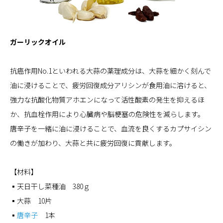
ガーリックオイル
抗癌作用No.1といわれる大蒜の薬理成分は、大蒜を細かく刻んで
油に浸けることで、疲労回復成分アリシンが食用油に溶けると、
強力な抗酸化物質アホエンになって活性酸素の発生を抑えるほ
か、抗血栓作用により心臓病や脳梗塞の危険性を減らします。
唐辛子を一緒に油に浸けることで、血流を良くするカプサイシン
の働きが加わり、大蒜と共に疲労回復に貢献します。
【材料】
▪天日干し菜種油 380ｇ
▪大蒜 10片
▪
唐辛子
1本