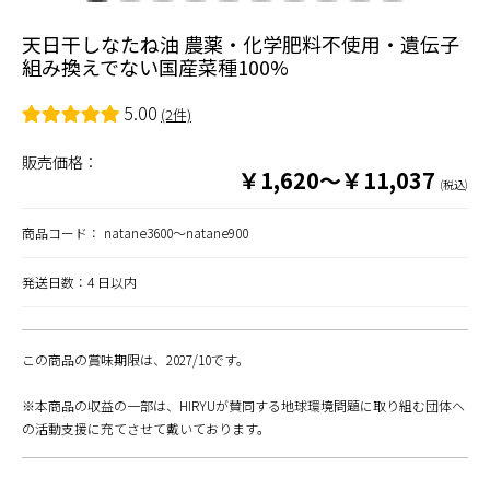
天日干しなたね油 農薬・化学肥料不使用・遺伝子
組み換えでない国産菜種100%
5.00
(2件)
販売価格：
￥1,620～￥11,037
(税込)
商品コード：
natane3600～natane900
発送日数：4 日以内
この商品の賞味期限は、2027/10です。
※本商品の収益の一部は、HIRYUが賛同する地球環境問題に取り組む団体へ
の活動支援に充てさせて戴いております。