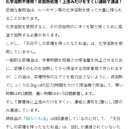
化学溶剤不使用！非加熱処理！上澄みだけをすくい濾紙で濾過！
安価な食用油は、n-ヘキサン等の化学溶剤を使って大量に搾られ
ることがあります。
化学溶剤を使用すると、その添加物のニオイを取り除くために高
温で加熱する必要があります。
しかし、「天日干しの菜種を搾ったなたね油」は、化学溶剤を使
用していません。
一般的な菜種油は、作業時間を短縮させ搾油量を向上させるため
に、菜種そのものを加熱してから搾油する効率重視で作られます
が、この油は、菜種特有のエグミを極力出さないように、非加熱
でじっくり(0.2㎏/㎠の圧力)時間をかけて搾油機で搾油して、寒い
時期は約2週間、暑い時期は4～5日間静置します。
そして静置後に上澄みだけをすくい、濾紙と濾布を2重にし1度の
み濾過しています。
姉妹品の「
御なたね油
」は6回濾過しているのに対して、「天日
干しの菜種を搾ったなたね油」は、1回しか濾過されていないた