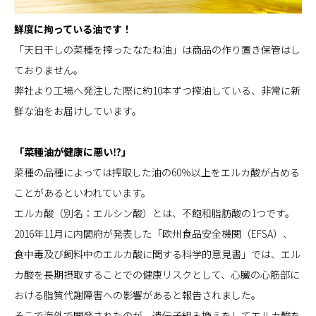
鮮度に拘っている油です！
「天日干しの菜種を搾ったなたね油」は商品の作り置き保管はし
ておりません。
弊社より工場へ発注した際に約10本ずつ搾油している、非常に新
鮮な油をお届けしています。
「菜種油が健康に悪い⁉」
菜種の品種によっては搾取した油の60％以上をエルカ酸が占める
ことがあるといわれています。
エルカ酸（別名：エルシン酸）とは、不飽和脂肪酸の1つです。
2016年11月に内閣府が発表した「欧州食品安全機関（EFSA）、
食中毒及び飼料中のエルカ酸に関する科学的意見書」では、エル
カ酸を長期摂取することでの健康リスクとして、心臓の心筋部に
おける脂質代謝障害への影響があると報告されました。
そこで海外で開発されたのが、遺伝子組み換えをしてエルカ酸を