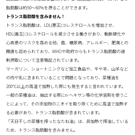
脂肪酸は約50～60％を摂ることができます。
トランス脂肪酸を含みません！
トランス脂肪酸は、LDL(悪玉)コレステロールを増加させ、
HDL(善玉)コレステロールを減少させる働きがあり、動脈硬化や
心疾患のリスクを高める他、癌、糖尿病、アレルギー、肥満との
関連も認められており、WHOや政府からもトランス脂肪酸の過
剰摂取について注意喚起されています。
マーガリン、ショートニングなど加工食品や、牛や羊、山羊など
の肉や乳に含まれていることで問題となっており、菜種油を
200℃以上の高温で加熱した際にも発生すると言われています。
一般の菜種油は、抽出する際にn-ヘキサン等の化学溶剤を使うこ
とによって、その添加物のニオイを取り除くために高温で加熱す
る必要があり、トランス脂肪酸が含まれています。
「天日干しの菜種を搾ったなたね油」は、非加熱で搾油している
ため、トランス脂肪酸を含みません。