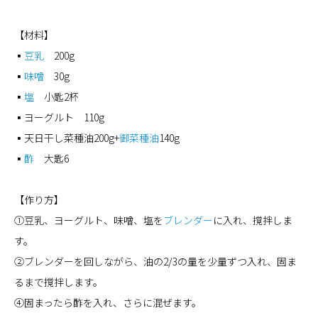
【材料】
▪
豆乳
200g
▪
味噌
30g
▪
塩
小匙2杯
▪ヨーグルト 110g
▪天日干し菜種油200g+
御菜種油
140g
▪
酢
大匙6
【作り方】
①豆乳、ヨーグルト、味噌、塩を
ブレンダー
に入れ、撹拌しま
す。
②ブレンダーを回しながら、油の2/3の量を少量ずつ入れ、固ま
るまで撹拌します。
④固まったら酢を入れ、さらに混ぜます。