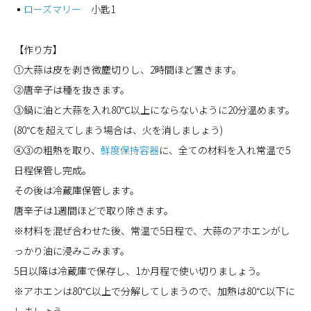
▪
ローズマリー
小匙1
【作り方】
①大蒜は皮を剥き微塵切りし、2時間ほど置きます。
②唐辛子は種を抜きます。
③鍋に油と大蒜を入れ80℃以上にならないように20分温めます。
(80℃を超えてしまう場合は、火を消しましょう)
④③の粗熱を取り、
鮮度保持容器
に、全ての材料を入れ常温で5
日程保管し完成。
その後は冷蔵庫保管します。
唐辛子は1週間ほどで取り除きます。
※材料を混ぜ合わせた後、常温で5日程で、大蒜のアホエンがし
っかり油に浸みこみます。
5日以降は冷蔵庫で保存し、1か月程で使い切りましょう。
※アホエンは80℃以上で分解してしまうので、加熱は80℃以下に
しましょう。