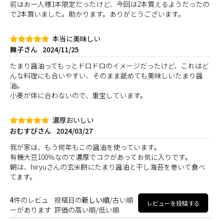
前はお一人様1本限定だったけど、今回は2本買えるようだったの
で2本買いました。助かります。ありがとうございます。
本当に美味しい
舞子さん
2024/11/25
たまり醤油ってもっとドロドロのイメージだったけど、これはど
んな料理にも合いやすい、そのまま舐めても美味しいたまり醤
油。
小麦が体に合わないので、重宝しています。
濃厚おいしい
おむすびさん
2024/03/27
我が家は、もう何年もこの醤油を使っています。
有機大豆100％なので濃厚でコクがあってお気に入りです。
朝は、hiryuさんの玄米餅にたまり醤油と干し海苔を巻いて食べ
てます。
4
件のレビュ
投稿日の
新しい順
/
古い順
レビューを投稿する
ーがあります
評価の
高い順
/
低い順