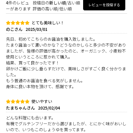
4
件のレビュ
投稿日の
新しい順
/
古い順
レビューを投稿する
ーがあります
評価の
高い順
/
低い順
とても美味しい！
のこさん
2025/03/01
先日、初めてこちらのお醤油を購入致しました。
たまり醤油って濃いのかな？どうなのかしらと多少の不安があり
ましたが、皆様の評価が高かったのと、オーガニック、小麦粉不
使用というところに惹かれて購入。
結果、買って良かったです！
卵かけご飯に少し垂らすだけで、美味しさがすごく良く分かりま
した。
もう普通のお醤油を食べる気がしません。
身体に良い本物を頂けて、感謝です。
使いやすい
たまちゃんさん
2025/02/04
どんな料理にも合います。
有機でグルテンフリーだから選びましたが、とにかく味がおいし
いので、いつもこのしょうゆを買ってます。