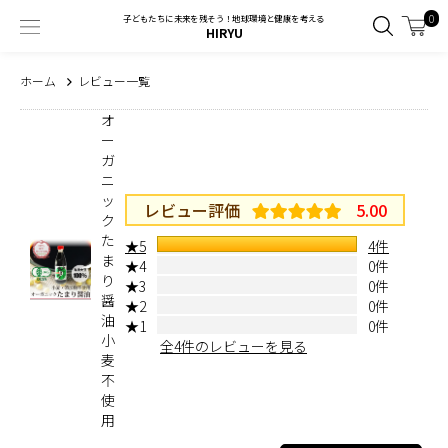
0
子どもたちに未来を残そう！地球環境と健康を考える
HIRYU
ホーム
レビュー一覧
オ
ー
ガ
ニ
ッ
レビュー評価
5.00
ク
た
★5
4件
ま
★4
0件
り
★3
0件
醤
★2
0件
油
★1
0件
小
全4件のレビューを見る
麦
不
使
用