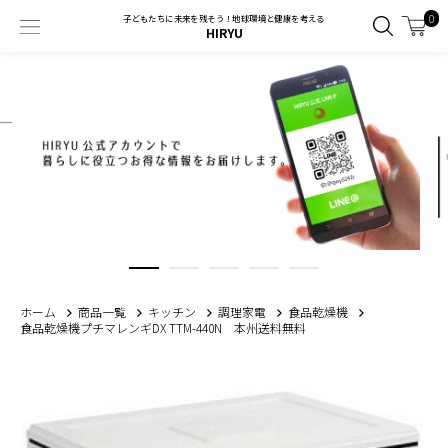
0
子どもたちに未来を残そう！地球環境と健康を考える
HIRYU
ホーム
商品一覧
キッチン
調理家電
食品乾燥機
食品乾燥機プチマレンギDX TTM-440N 本州送料無料