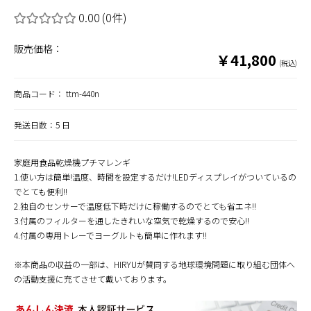
0.00
(0件)
販売価格：
￥41,800
(税込)
商品コード：
ttm-440n
発送日数：5 日
家庭用食品乾燥機プチマレンギ
1.使い方は簡単!温度、時間を設定するだけ!LEDディスプレイがついているの
でとても便利!!
2.独自のセンサーで温度低下時だけに稼働するのでとても省エネ!!
3.付属のフィルターを通したきれいな空気で乾燥するので安心!!
4.付属の専用トレーでヨーグルトも簡単に作れます!!
※本商品の収益の一部は、HIRYUが賛同する地球環境問題に取り組む団体へ
の活動支援に充てさせて戴いております。