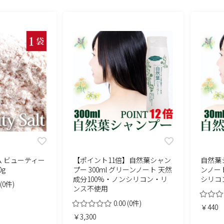
 ビューティー
【ポイント11倍】自然葉シャン
自然葉シ
0g
プー 300ml グリーンノート 天然
ンノー
成分100%・ノンシリコン・リ
シリコ
(0件)
ンス不使用
0.00
(0件)
￥440
￥3,300