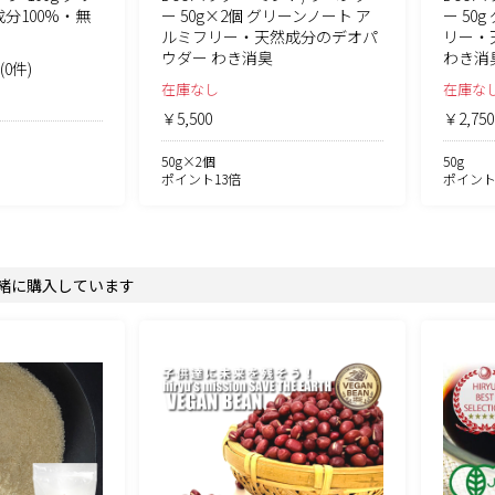
分100%・無
ー 50g×2個 グリーンノート ア
ー 50
ルミフリー・天然成分のデオパ
リー・
ウダー わき消臭
わき消
(0件)
在庫なし
在庫な
￥5,500
￥2,750
50g×2個
50g
ポイント13倍
ポイント
緒に購入しています