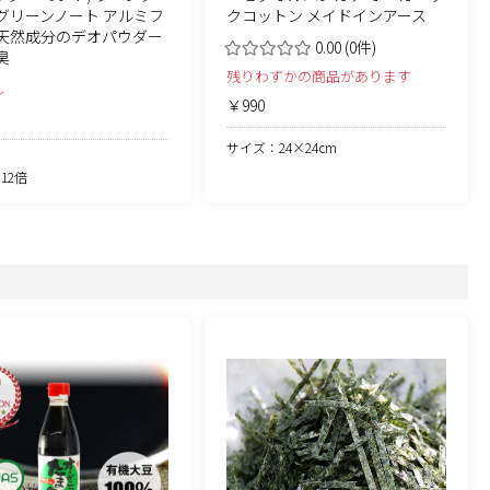
g グリーンノート アルミフ
クコットン メイドインアース
天然成分のデオパウダー
0.00
(0件)
臭
残りわずかの商品があります
し
￥990
サイズ：24×24cm
12倍