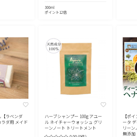
300ml
ポイント12倍
ん【ラベンダ
ハーブシャンプー 100g アユー
【ポイ
ラダ用 メイド
ル ネイチャーウォッシュ グリ
ータ デ
ーンノート トリートメント
リーン
無添加
0.00
(0件)