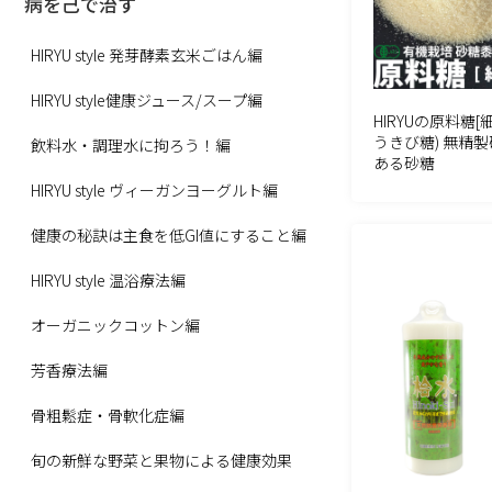
病を己で治す
HIRYU style 発芽酵素玄米ごはん編
HIRYU style健康ジュース/スープ編
HIRYUの原料糖[
うきび糖) 無精製
飲料水・調理水に拘ろう！編
ある砂糖
HIRYU style ヴィーガンヨーグルト編
健康の秘訣は主食を低GI値にすること編
HIRYU style 温浴療法編
オーガニックコットン編
芳香療法編
骨粗鬆症・骨軟化症編
旬の新鮮な野菜と果物による健康効果