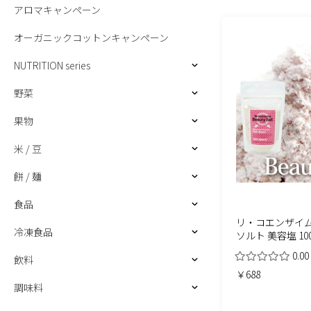
アロマキャンペーン
オーガニックコットンキャンペーン
NUTRITION series
野菜
果物
米 / 豆
餅 / 麺
食品
リ・コエンザイム
冷凍食品
ソルト 美容塩 10
0.00
飲料
￥688
調味料