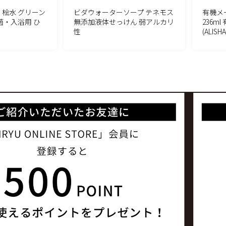
】桧水 グリーン
ビダウォーターソープ テネモス
有機メ
菌・入浴用 ひ
無添加液体せっけん 弱アルカリ
236m
性
(ALISHA