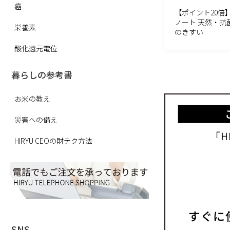
癌
【ポイント20倍
ノート 天然・抗
栄養素
のきすい
酸化還元電位
暮らしの参考書
お米の教え
災害への備え
HIRYU CEOの財テク方法
SNS