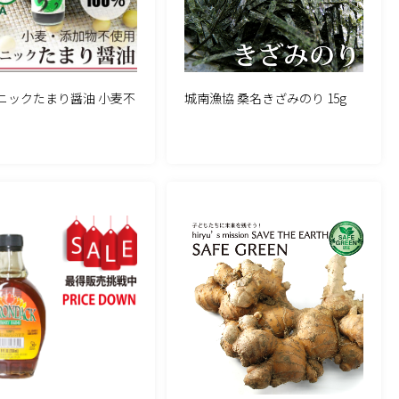
ニックたまり醤油 小麦不
城南漁協 桑名きざみのり 15g