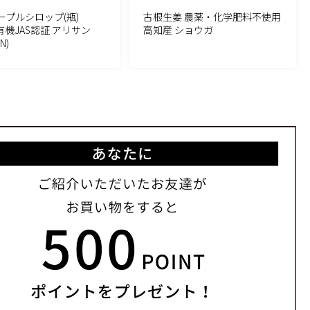
ープルシロップ(瓶)
古根生姜 農薬・化学肥料不使用
l 有機JAS認証 アリサン
高知産 ショウガ
N)