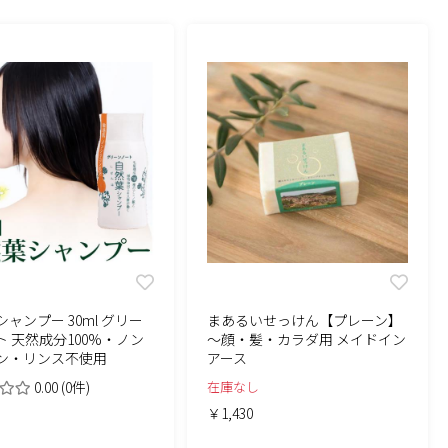
ャンプー 30ml グリー
まあるいせっけん【プレーン】
ト 天然成分100%・ノン
～顔・髪・カラダ用 メイドイン
ン・リンス不使用
アース
0.00
(0件)
在庫なし
￥1,430