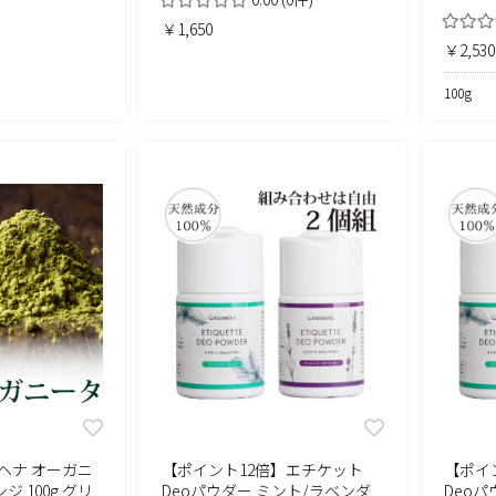
￥1,650
￥2,530
100g
ヘナ オーガニ
【ポイント12倍】エチケット
【ポイ
 100g グリ
Deoパウダー ミント/ラベンダ
Deoパ