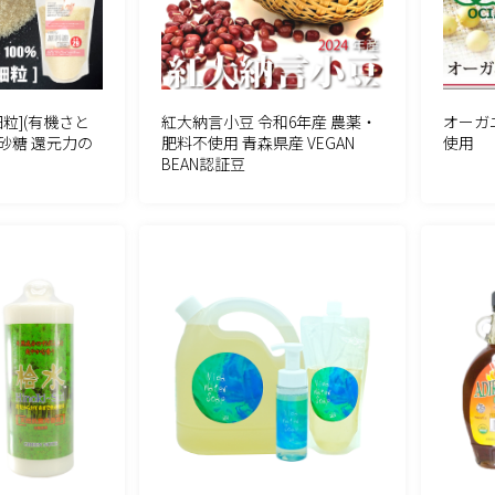
細粒](有機さと
紅大納言小豆 令和6年産 農薬・
オーガ
砂糖 還元力の
肥料不使用 青森県産 VEGAN
使用
BEAN認証豆