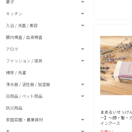
菓子
キッチン
入浴 / 洗面 / 美容
腸内検査 / 血液検査
アロマ
ファッション / 寝具
掃除 / 洗濯
浄水器 / 活性器 / 加湿器
日用品 / ペット用品
防災用品
まあるいせっけ
ー】～顔・髪・カ
家庭菜園・農業資材
インアース
本
在庫なし