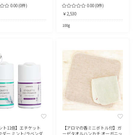
0.00
(0件)
0.00
(0件)
￥2,530
100g
ント11倍】エチケット
【アロマの香ミニボトル付】ガ
ウダー ミント/ラベンダ
ーゼタオルハンカチ オーガニッ