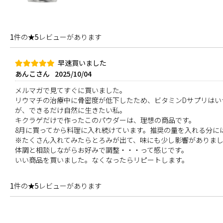
1
件の
★5
レビューがあります
早速買いました
あんこさん
2025/10/04
メルマガで見てすぐに買いました。
リウマチの治療中に骨密度が低下したため、ビタミンDサプリはい
が、できるだけ自然に生きたい私。
キクラゲだけで作ったこのパウダーは、理想の商品です。
8月に買ってから料理に入れ続けています。推奨の量を入れる分に
※たくさん入れてみたらとろみが出て、味にも少し影響がありま
体調と相談しながらお好みで調整・・・って感じです。
いい商品を買いました。なくなったらリピートします。
1
件の
★5
レビューがあります