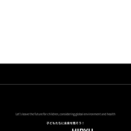
Let's leave the future for children, considering global environment and health
子どもたちに未来を残そう！
HIRYU