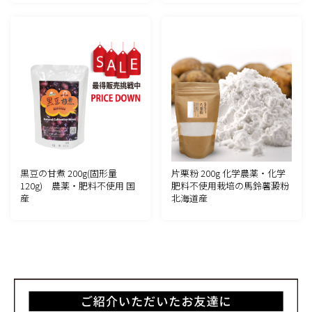
黒豆の甘煮 200g(固形量
片栗粉 200g 化学農薬・化学
120g) 農薬・肥料不使用 国
肥料不使用栽培の馬鈴薯澱粉
産
北海道産