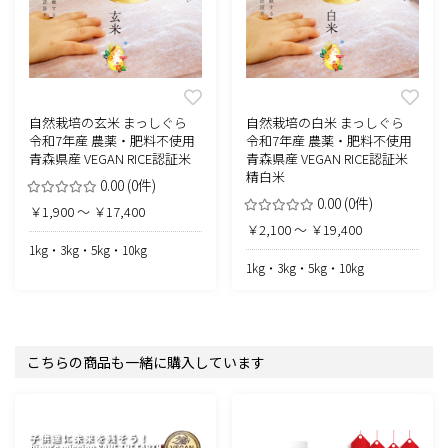
自然栽培の玄米 まっしぐら
自然栽培の白米 まっしぐら
令和7年産 農薬・肥料不使用
令和7年産 農薬・肥料不使用
青森県産 VEGAN RICE認証米
青森県産 VEGAN RICE認証米
精白米
0.00
(0件)
0.00
(0件)
￥1,900 ～ ￥17,400
￥2,100 ～ ￥19,400
1kg・3kg・5kg・10kg
1kg・3kg・5kg・10kg
こちらの商品も一緒に購入しています