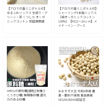
【アロマの香ミニボトル付】
【アロマの香ミニボトル付】
ゆるふわソックス 生成り・グ
シャーリング5本指ソックス
リーン・茶 くつした オーガ
［純オーガニックコットン
ニックコットン 前田源商店
100%］【Ｍ22－24ｃｍ】メ
イド・イン・アース
HIRYUの原料糖[細粒](有機さ
おおすず大豆 令和6年産 農
とうきび糖) 無精製砂糖 還元
薬・肥料不使用 青森県産
力のある砂糖
VEGAN BEAN認証豆