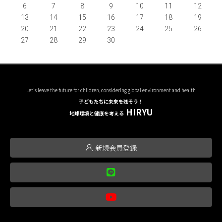
6
7
8
9
10
11
12
13
14
15
16
17
18
19
20
21
22
23
24
25
26
27
28
29
30
Let's leave the future for children, considering global environment and health
子どもたちに未来を残そう！
HIRYU
地球環境と健康を考える
新規会員登録