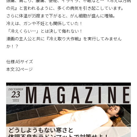
頭痛、肩こり、腰痛、便秘、イライラ、不眠など… 『冷えは万病
の元』と言われるように、多くの病気を引き起こしています。
さらに体温が35度まで下がると、がん細胞が盛んに増殖。
冷えは、ガンや不妊とも関係していた！
「冷えくらい…」とは決して侮れない！
漫画の主人公と共に『冷え取り大作戦』を実行してみません
か！？
仕様:A5サイズ
本文:32ページ