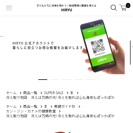
0
子どもたちに未来を残そう！地球環境と健康を考える
HIRYU
ホーム
商品一覧
SUPER SALE
本
冷え取り物語 冷えは万病の元! 冷えを取れば心も身体もぽっかぽか
ホーム
商品一覧
本
美健ガイド社
カン・ジン・カナメの健康教室
冷え取り物語 冷えは万病の元! 冷えを取れば心も身体もぽっかぽか