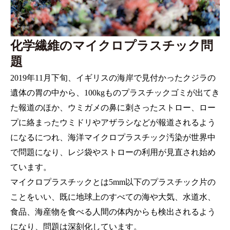
化学繊維のマイクロプラスチック問
題
2019年11月下旬、イギリスの海岸で見付かったクジラの
遺体の胃の中から、100kgものプラスチックゴミが出てき
た報道のほか、ウミガメの鼻に刺さったストロー、ロー
プに絡まったウミドリやアザラシなどが報道されるよう
になるにつれ、海洋マイクロプラスチック汚染が世界中
で問題になり、レジ袋やストローの利用が見直され始め
ています。
マイクロプラスチックとは5mm以下のプラスチック片の
ことをいい、既に地球上のすべての海や大気、水道水、
食品、海産物を食べる人間の体内からも検出されるよう
になり、問題は深刻化しています。