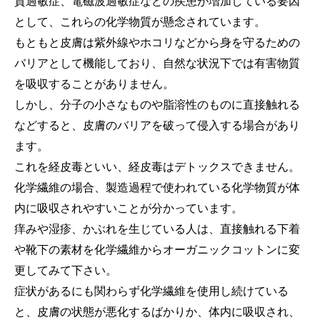
質過敏症、電磁波過敏症などの疾患が増加している要因
として、これらの化学物質が懸念されています。
もともと皮膚は紫外線やホコリなどから身を守るための
バリアとして機能しており、自然な状況下では有害物質
を吸収することがありません。
しかし、分子の小さなものや脂溶性のものに直接触れる
などすると、皮膚のバリアを破って侵入する場合があり
ます。
これを経皮毒といい、経皮毒はデトックスできません。
化学繊維の場合、製造過程で使われている化学物質が体
内に吸収されやすいことが分かっています。
痒みや湿疹、かぶれを生じている人は、直接触れる下着
や靴下の素材を化学繊維からオーガニックコットンに変
更してみて下さい。
症状があるにも関わらず化学繊維を使用し続けている
と、皮膚の状態が悪化するばかりか、体内に吸収され、