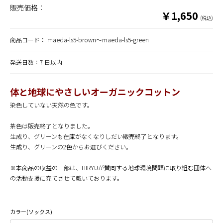
販売価格：
￥1,650
(税込)
商品コード：
maeda-ls5-brown～maeda-ls5-green
発送日数：7 日以内
体と地球にやさしいオーガニックコットン
染色していない天然の色です。
茶色は販売終了となりました。
生成り、グリーンも在庫がなくなりしだい販売終了となります。
生成り、グリーンの2色からお選びください。
※本商品の収益の一部は、HIRYUが賛同する地球環境問題に取り組む団体へ
の活動支援に充てさせて戴いております。
カラー(ソックス)