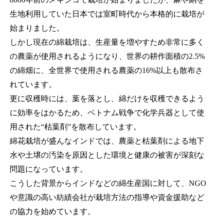
生地利用していた日本では室町時代から本格的に栽培が
始まりました。
しかし現在の綿栽培は、生産量を増やすため非常に多く
の農薬が使用されるようになり、世界の耕作面積の2.5%
の綿畑に、全世界で使用される農薬の16%以上も散布さ
れています。
更に収穫時には、葉を落とし、綿だけを収穫できるよう
に効率をはかるため、ベトナム戦争で化学兵器として使
用された“枯葉剤”を散布しています。
綿花栽培が盛んなインドでは、農薬と枯葉剤による地下
水や土壌の汚染を原因とした環境と健康の被害が深刻な
問題になっています。
こうした背景からインドなどの綿生産国に対して、NGO
や意識の高い紡績会社が栽培方法の指導や資金援助など
の協力を始めています。