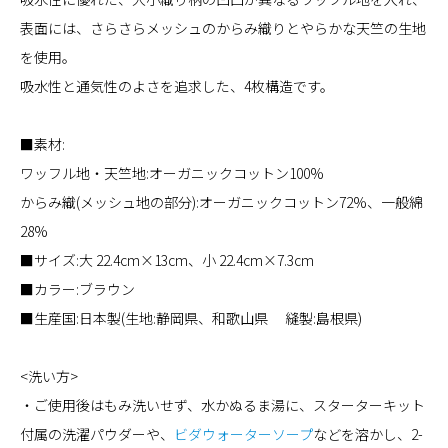
表面には、さらさらメッシュのからみ織りとやらかな天竺の生地
を使用。
吸水性と通気性のよさを追求した、4枚構造です。
■素材:
ワッフル地・天竺地:オーガニックコットン100%
からみ織(メッシュ地の部分):オーガニックコットン72%、一般綿
28%
■サイズ:大 22.4cm×13cm、小 22.4cm×7.3cm
■カラー:ブラウン
■生産国:日本製(生地:静岡県、和歌山県 縫製:島根県)
<洗い方>
・ご使用後はもみ洗いせず、水かぬるま湯に、スターターキット
付属の洗濯パウダーや、
ビダウォーターソープ
などを溶かし、2-