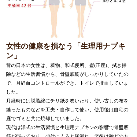
女性の健康を損なう「生理用ナプキ
ン」
昔の日本の女性は、着物、和式便所、畳(正座)、拭き掃
除などの生活習慣から、骨盤底筋がしっかりしていたの
で、月経血コントロールができ、トイレで排血していま
した。
月経時には脱脂綿にチリ紙を巻いたり、使い古しの布を
縫ったものなどを工夫・自作して使い、使用後は自宅の
庭でゴミと共に焼却していました。
現代は洋式の生活習慣と生理用ナプキンの影響で骨盤底
筋が弱っており、40代に入ると尿漏れ、老後は殆どの方