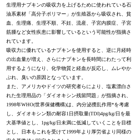
生理用ナプキンの吸収力を上げるために使われている石
油系素材「高分子ポリマー」が生殖器から吸収され、貧
血、生理痛、生理不順、不妊、流産、子宮内膜症、子宮
筋腫など女性疾患に影響しているという可能性が指摘さ
れています。
吸収力に優れているナプキンを使用すると、逆に月経時
の出血量が増え、さらにナプキンを長時間にわたって利
用するようになり、化学物質と経血が反応し、ムレやか
ぶれ、臭いの原因となっています。
また、アメリカやドイツの研究者らにより、塩素漂白さ
れた生理用品の「ダイオキシン残留問題」が指摘され、
1998年WHO(世界保健機構)は、内分泌攪乱作用*を考慮
し、ダイオキシン類の耐容1日摂取量(TDI)4pg/kg/日を最
大基準値とし、1pg/kg/日未満に低減していくことを目標
とし、日本もこれを受けて1999年より厚労省より同様の