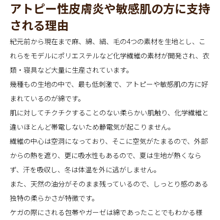
アトピー性皮膚炎や敏感肌の方に支持
される理由
紀元前から現在まで麻、綿、絹、毛の4つの素材を生地とし、こ
れらをモデルにポリエステルなど化学繊維の素材が開発され、衣
類・寝具など大量に生産されています。
幾種もの生地の中で、最も低刺激で、アトピーや敏感肌の方に好
まれているのが綿です。
肌に対してチクチクすることのない柔らかい肌触り、化学繊維と
違いほとんど帯電しないため静電気が起こりません。
繊維の中心は空洞になっており、そこに空気がたまるので、外部
からの熱を遮り、更に吸水性もあるので、夏は生地が熱くなら
ず、汗を吸収し、冬は体温を外に逃がしません。
また、天然の油分がそのまま残っているので、しっとり感のある
独特の柔らかさが特徴です。
ケガの際にされる包帯やガーゼは綿であったことでもわかる様