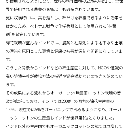
が使用されるようになり、世界の耕作面積の2.5%の綿畑に、全世
界で使用される農薬の16%以上も散布されています。
更に収穫時には、葉を落とし、綿だけを収穫できるように効率を
はかるため、ベトナム戦争で化学兵器として使用された“枯葉
剤”を散布しています。
綿花栽培が盛んなインドでは、農薬と枯葉剤による地下水や土壌
の汚染を原因とした環境と健康の被害が深刻な問題になっていま
す。
こうした背景からインドなどの綿生産国に対して、NGOや意識の
高い紡績会社が栽培方法の指導や資金援助などの協力を始めてい
ます。
その成果による流れからオーガニック(無農薬)コットン栽培の普
及が拡がっており、インドでは2008年の国内の綿花生産量の
1.4%、現在では5%をオーガニックで占めるようになり、オーガ
ニックコットンの生産量もインドが世界第1位となりました。
インド以外の生産国でもオーガニックコットンの栽培は急増して