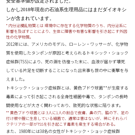
安全基準値が設定されました。
しかし2018年現在の石油系生理用品にはまだダイオキシ
ンが含まれています。
* 内分泌攪乱物質とは:環境中に存在する化学物質のうち、内分泌系に
影響を及ぼすことにより、生体に障害や有害な影響を引き起こす外因
性の化学物質。
2012年には、アメリカのモデル、ローレン・ワッサーが、化学物
質を使用したタンポンが原因と考えられるトキシック・ショック
症候群(TSS)により、死の淵を彷徨った末に、血液が届かず壊死
している片足を切断することになった出来事も世の中に衝撃を与
えました。
トキシック・ショック症候群とは、黄色ブドウ球菌**が生産する
毒素によって引き起こされる全身性細菌中毒で、タンポンの長時
間使用などが大きく関わっており、致死的な状態に陥ります。
** 黄色ブドウ球菌とは:3人に1人の割合で皮膚、鼻の穴、脇の下、足の
付け根や腟に生息している細菌で、通常は害はないが、稀にそれらバ
クテリアの一部がTSSを引き起こす毒素を産生する場合がある。
また、1980年には38名の女性がトキシック・ショック症候群