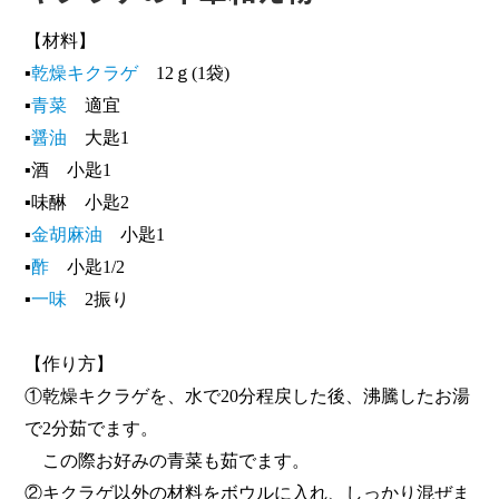
【材料】
▪
乾燥キクラゲ
12ｇ(1袋)
▪
青菜
適宜
▪
醤油
大匙1
▪酒 小匙1
▪味醂 小匙2
▪
金胡麻油
小匙1
▪
酢
小匙1/2
▪
一味
2振り
【作り方】
①乾燥キクラゲを、水で20分程戻した後、沸騰したお湯
で2分茹でます。
この際お好みの青菜も茹でます。
②キクラゲ以外の材料をボウルに入れ、しっかり混ぜま