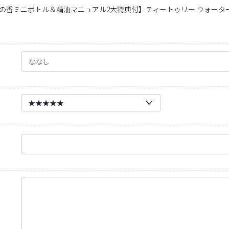
の香ミニボトル＆精油マニュアル2大特典付】ティートゥリー ウォーター 2