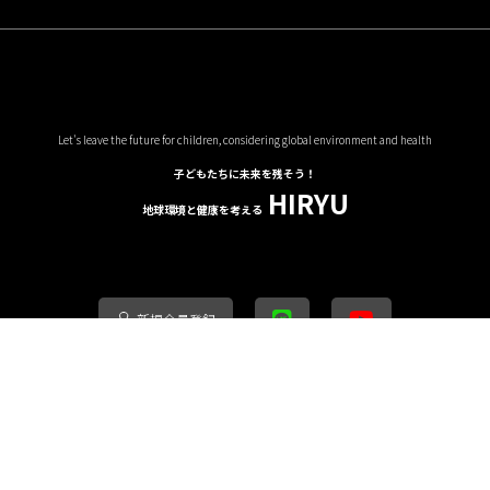
Let's leave the future for children, considering global environment and health
子どもたちに未来を残そう！
HIRYU
地球環境と健康を考える
新規会員登録
買い物ガイド
プライバシーポリシー
特定商取引法に基づく表記
お問い合
copyright (c) 地球環境と健康を考える HIRYU all rights reserved.