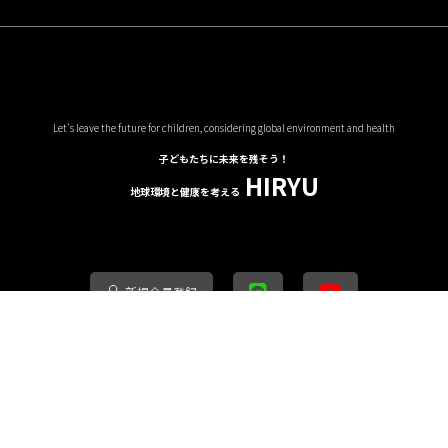
Let's leave the future for children, considering global environment and health
子どもたちに未来を残そう！
HIRYU
地球環境と健康を考える
新規会員登録
買い物ガイド
プライバシーポリシー
特定商取引法に基づく表記
お問い合
copyright (c) 地球環境と健康を考える HIRYU all rights reserved.