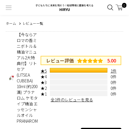
0
子どもたちに未来を残そう！地球環境と健康を考える
HIRYU
ホーム
レビュー一覧
【今ならア
ロマの香ミ
ニボトル＆
精油マニュ
アル2大特
レビュー評価
5.00
典付】リト
セア
★5
1件
(LITSEA
★4
0件
CUBEBA)
★3
0件
10ml (約200
★2
0件
滴) プラナ
★1
0件
ロム ケモタ
全1件のレビューを見る
イプ精油 エ
ッセンシャ
ルオイル
PRANAROM