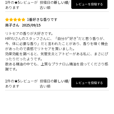
1
件の
★5
レビューが
投稿日の
新しい順
/
レビューを投稿する
あります
古い順
1番好きな香りです
尚子さん
2025/09/15
リトセアの香りが大好きです。
HIRYUさんのスタッフさんに、「自分が“好き”だと思う香りが、
今、体に必要な香り」だと言われたことがあり、香りを嗅ぐ機会
があったので直感でリトセアを買いました。
効果効能を調べると、気管支炎とアトピーがある私に、まさにぴ
ったりだったようです。
数ある精油の中でも、上質なプラナロム精油を扱ってくださり感
謝です。
1
件の
★5
レビューが
投稿日の
新しい順
/
レビューを投稿する
あります
古い順