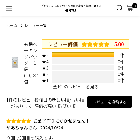
0
子どもたちに未来を残そう！地球環境と健康を考える
HIRYU
ホーム
レビュー一覧
レビュー評価
5.00
有機ベ
ーキン
★5
1件
グパウ
★4
0件
ダー 1
★3
0件
袋
★2
0件
(10g×4
★1
0件
包)
全1件のレビューを見る
1
件のレビュ
投稿日の
新しい順
/
古い順
レビューを投稿する
ーがあります
評価の
高い順
/
低い順
お菓子作りにかかせません！
かあちゃんさん
2024/10/24
今回で3回目の購入です。