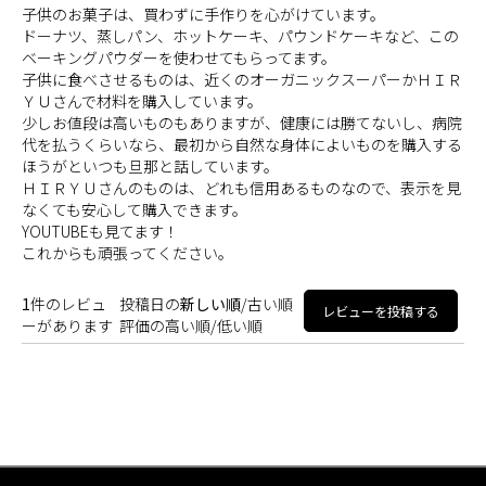
子供のお菓子は、買わずに手作りを心がけています。
ドーナツ、蒸しパン、ホットケーキ、パウンドケーキなど、この
ベーキングパウダーを使わせてもらってます。
子供に食べさせるものは、近くのオーガニックスーパーかＨＩＲ
ＹＵさんで材料を購入しています。
少しお値段は高いものもありますが、健康には勝てないし、病院
代を払うくらいなら、最初から自然な身体によいものを購入する
ほうがといつも旦那と話しています。
ＨＩＲＹＵさんのものは、どれも信用あるものなので、表示を見
なくても安心して購入できます。
YOUTUBEも見てます！
これからも頑張ってください。
1
件のレビュ
投稿日の
新しい順
/
古い順
レビューを投稿する
ーがあります
評価の
高い順
/
低い順