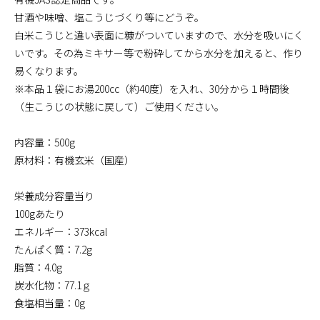
甘酒や味噌、塩こうじづくり等にどうぞ。
白米こうじと違い表面に糠がついていますので、水分を吸いにく
いです。その為ミキサー等で粉砕してから水分を加えると、作り
易くなります。
※本品１袋にお湯200cc（約40度）を入れ、30分から１時間後
（生こうじの状態に戻して）ご使用ください。
内容量：500g
原材料：有機玄米（国産）
栄養成分容量当り
100gあたり
エネルギー：373kcal
たんぱく質：7.2g
脂質：4.0g
炭水化物：77.1ｇ
食塩相当量：0g