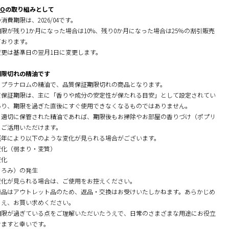
RO
の取り組みとして
消費期限は、2026/04です。
限が残り1か月になった場合は10%、残り0か月になった場合は25％の割引販売
ております。
変更は基準日の翌月1日に変更します。
期限切れの精油です
、プラナロムの精油で、品質保証期限切れの商品となります。
質保証期限は、主に「香りや成分の安定性が保たれる目安」として設定されてい
あり、期限を過ぎた直後にすぐ使用できなくなるものではありません。
、適切に保管された精油であれば、期限後もお掃除やお部屋の香りづけ（ポプリ
にご活用いただけます。
経年により以下のような変化が見られる場合がございます。
変化（弱まり・変質）
変化
とろみ）の発生
変化が見られる場合は、ご使用をお控えください。
商品はアウトレット品のため、返品・交換はお受けいたしかねます。あらかじめ
うえ、お買い求めください。
期限が過ぎている点をご理解いただいたうえで、日常のさまざまな用途にお役立
けますと幸いです。