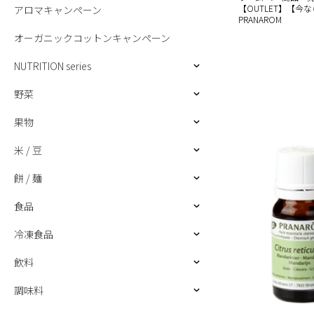
【OUTLET】【今な
アロマキャンペーン
PRANAROM
オーガニックコットンキャンペーン
NUTRITION series
野菜
果物
米 / 豆
餅 / 麺
食品
冷凍食品
飲料
調味料