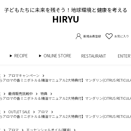
子どもたちに未来を残そう！地球環境と健康を考える
HIRYU
新規会員登録
お気に入り
RECIPE
ONLINE STORE
書
RESTAURANT
ENTE
覧
アロマキャンペーン
らアロマの香ミニボトル＆精油マニュアル2大特典付】マンダリン(CITRUS RETICULAT
覧
最得販売挑戦中
特典
らアロマの香ミニボトル＆精油マニュアル2大特典付】マンダリン(CITRUS RETICULAT
覧
OUTLET SALE
アロマ
らアロマの香ミニボトル＆精油マニュアル2大特典付】マンダリン(CITRUS RETICULAT
覧
アロマ
エッセンシャルオイル(精油)