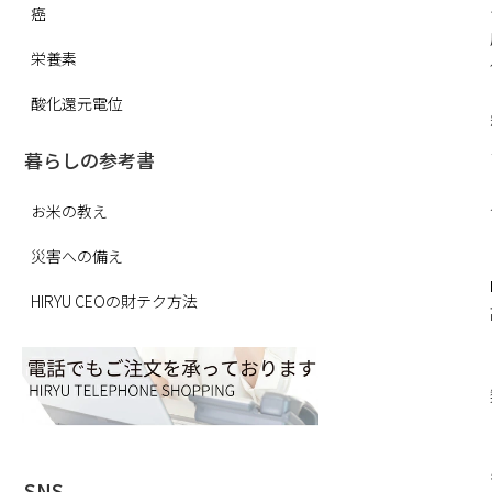
癌
栄養素
酸化還元電位
暮らしの参考書
お米の教え
災害への備え
HIRYU CEOの財テク方法
SNS