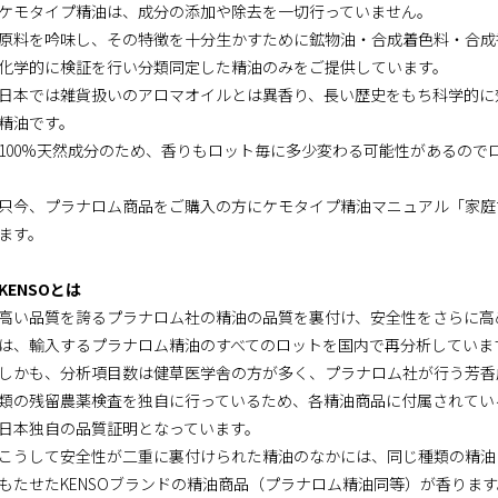
ケモタイプ精油は、成分の添加や除去を一切行っていません。
原料を吟味し、その特徴を十分生かすために鉱物油・合成着色料・合成
化学的に検証を行い分類同定した精油のみをご提供しています。
日本では雑貨扱いのアロマオイルとは異香り、長い歴史をもち科学的に
精油です。
100%天然成分のため、香りもロット毎に多少変わる可能性があるので
只今、プラナロム商品をご購入の方にケモタイプ精油マニュアル「家庭
ます。
KENSOとは
高い品質を誇るプラナロム社の精油の品質を裏付け、安全性をさらに高め
は、輸入するプラナロム精油のすべてのロットを国内で再分析していま
しかも、分析項目数は健草医学舎の方が多く、プラナロム社が行う芳香
類の残留農薬検査を独自に行っているため、各精油商品に付属されてい
日本独自の品質証明となっています。
こうして安全性が二重に裏付けられた精油のなかには、同じ種類の精油に
もたせたKENSOブランドの精油商品（プラナロム精油同等）が香ります