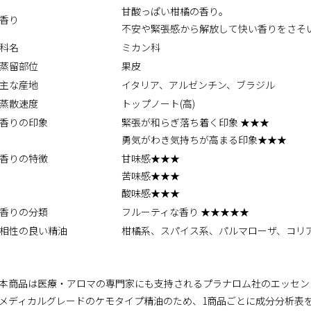
甘酸っぱい柑橘の香り。
香り
不安や緊張感から解放して快い香りをさそ
科名
ミカン科
蒸留部位
果皮
主な産地
イタリア、アルゼンチン、ブラジル
蒸散速度
トップノート(高)
香りの印象
緊張が和らぎ落ち着く印象 ★★★
勇気がわき気持ちが高まる印象★★★
香りの特徴
甘味感★★★
苦味感★★★
酸味感★★★
香りの分類
フルーティな香り ★★★★★
相性の良い精油
柑橘系、スパイス系、パルマローザ、コリ
本商品は医療・アロマの専門家にも支持されるプラナロム社のエッセン
メディカルグレードのケモタイプ精油のため、1商品ごとに成分分析表