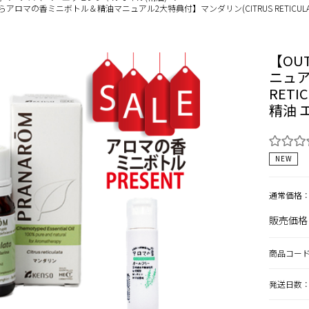
らアロマの香ミニボトル＆精油マニュアル2大特典付】マンダリン(CITRUS RETICULAT
【OU
ニュア
RETI
精油 
NEW
通常価格：￥
販売価格
商品コー
発送日数：