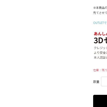
※本商品の
充てさせ
OUTLET
在庫：残り
数量