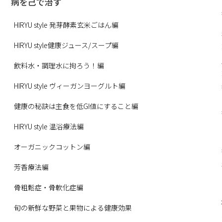
病を己で治す
HIRYU style 発芽酵素玄米ごはん編
HIRYU style健康ジュース/スープ編
飲料水・調理水に拘ろう！編
HIRYU style ヴィーガンヨーグルト編
健康の秘訣は主食を低GI値にすること編
HIRYU style 温浴療法編
オーガニックコットン編
芳香療法編
骨粗鬆症・骨軟化症編
旬の新鮮な野菜と果物による健康効果