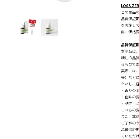
LOSS ZE
この商品の
品質保証期
を実施し
尚、価格
品質保証
本商品は
精油の品
るもので
実際には
等）など
ただし、
・香りの
・色味の
・粘性（
これらの
また、本
ご了承の
品質保証
ていただ