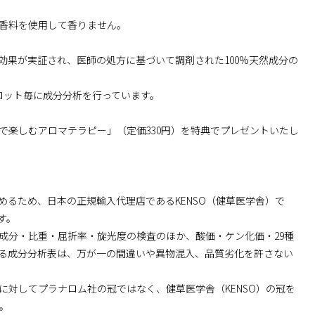
香料を使用して香りません。
効果が実証され、医師の処方に基づいて調剤された100%天然成分の
ロット毎に成分分析を行っています。
で楽しむアロマテラピー」（定価330円）を特典でプレゼントいたし
るため、日本の正規輸入代理店であるKENSO（健草医学舎）で
す。
成分・比重・屈折率・旋光度の検査のほか、酸価・ケン化価・29種
る成分分析表は、万が一の間違いや異物混入、品質劣化を許さない
対してプラナロム社の冠ではなく、健草医学舎（KENSO）の冠を
。