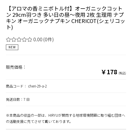
【アロマの香ミニボトル付】オーガニックコット
ン 29cm羽つき 多い日の昼～夜用 2枚 生理用 ナプ
キン オーガニックナプキン CHERICOT(シェリコッ
ト)
0.00
(0件)
NEW
販売価格：
￥178
(税込)
商品コード：
cheri-29-a-2
発送日数：7 日
※本商品の収益の一部は、HIRYUが賛同する地球環境問題に取り組む団体へ
の活動支援に充てさせて戴いております。