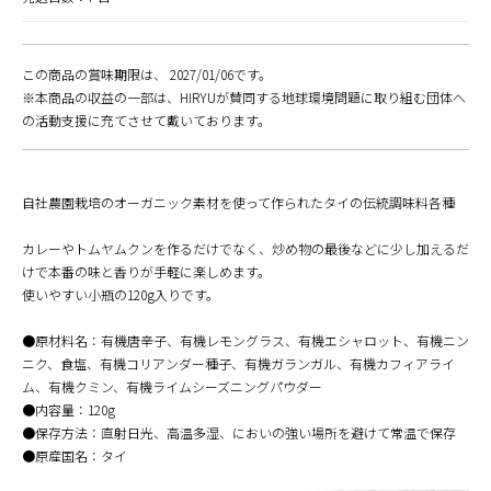
この商品の賞味期限は、 2027/01/06です。
※本商品の収益の一部は、HIRYUが賛同する地球環境問題に取り組む団体へ
の活動支援に充てさせて戴いております。
自社農園栽培のオーガニック素材を使って作られたタイの伝統調味料各種
カレーやトムヤムクンを作るだけでなく、炒め物の最後などに少し加えるだ
けで本番の味と香りが手軽に楽しめます。
使いやすい小瓶の120g入りです。
●原材料名：有機唐辛子、有機レモングラス、有機エシャロット、有機ニン
ニク、食塩、有機コリアンダー種子、有機ガランガル、有機カフィアライ
ム、有機クミン、有機ライムシーズニングパウダー
●内容量：120g
●保存方法：直射日光、高温多湿、においの強い場所を避けて常温で保存
●原産国名：タイ