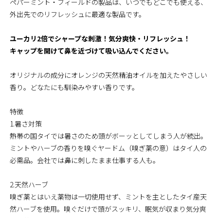
ペパーミント・フィールドの製品は、いつでもどこでも使える、
外出先でのリフレッシュに最適な製品です。
ユーカリ2倍でシャープな刺激！気分爽快・リフレッシュ！
キャップを開けて鼻を近づけて吸い込んでください。
オリジナルの成分にオレンジの天然精油オイルを加えたやさしい
香り。どなたにも馴染みやすい香りです。
特徴
1.暑さ対策
熱帯の国タイでは暑さのため頭がボーッとしてしまう人が続出。
ミントやハーブの香りを嗅ぐヤードム（嗅ぎ薬の意）はタイ人の
必需品。会社では鼻に刺したまま仕事する人も。
2.天然ハーブ
嗅ぎ薬とはいえ薬物は一切使用せず、ミントを主としたタイ産天
然ハーブを使用。嗅ぐだけで頭がスッキリ、眠気が収まり気分爽