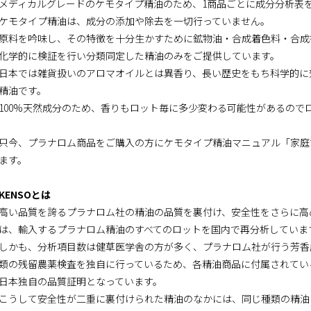
メディカルグレードのケモタイプ精油のため、1商品ごとに成分分析表
ケモタイプ精油は、成分の添加や除去を一切行っていません。
原料を吟味し、その特徴を十分生かすために鉱物油・合成着色料・合成
化学的に検証を行い分類同定した精油のみをご提供しています。
日本では雑貨扱いのアロマオイルとは異香り、長い歴史をもち科学的に
精油です。
100%天然成分のため、香りもロット毎に多少変わる可能性があるので
只今、プラナロム商品をご購入の方にケモタイプ精油マニュアル「家庭
ます。
KENSOとは
高い品質を誇るプラナロム社の精油の品質を裏付け、安全性をさらに高め
は、輸入するプラナロム精油のすべてのロットを国内で再分析していま
しかも、分析項目数は健草医学舎の方が多く、プラナロム社が行う芳香
類の残留農薬検査を独自に行っているため、各精油商品に付属されてい
日本独自の品質証明となっています。
こうして安全性が二重に裏付けられた精油のなかには、同じ種類の精油に