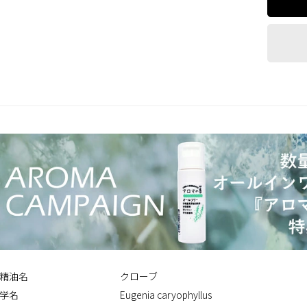
精油名
クローブ
学名
Eugenia caryophyllus