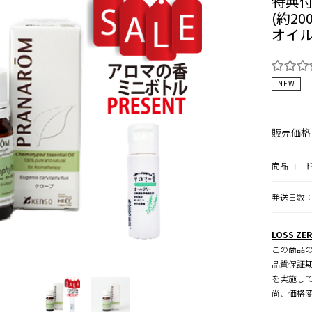
特典付】
(約2
オイル
NEW
販売価格
商品コー
発送日数：
LOSS ZE
この商品の
品質保証期
を実施し
尚、価格