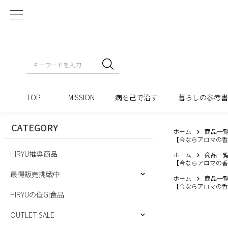
TOP
MISSION
病を己で治す
暮らしの参考
CATEGORY
ホーム
商品一
【今ならアロマの香ミニ
HIRYU推奨商品
ホーム
商品一
【今ならアロマの香ミニ
最得販売挑戦中
ホーム
商品一
【今ならアロマの香ミニ
HIRYUの低GI食品
OUTLET SALE