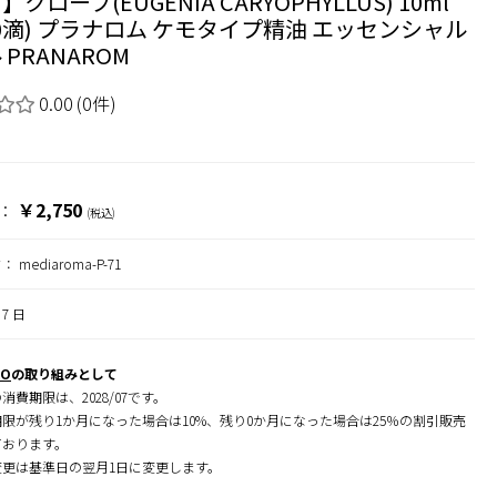
クローブ(EUGENIA CARYOPHYLLUS) 10ml
00滴) プラナロム ケモタイプ精油 エッセンシャル
 PRANAROM
0.00
(0件)
￥2,750
：
(税込)
ド：
mediaroma-P-71
7 日
RO
の取り組みとして
消費期限は、2028/07です。
限が残り1か月になった場合は10%、残り0か月になった場合は25％の割引販売
ております。
変更は基準日の翌月1日に変更します。