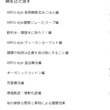
病を己で治す
HIRYU style 発芽酵素玄米ごはん編
HIRYU style健康ジュース/スープ編
飲料水・調理水に拘ろう！編
HIRYU style ヴィーガンヨーグルト編
健康の秘訣は主食を低GI値にすること編
HIRYU style 温浴療法編
オーガニックコットン編
芳香療法編
骨粗鬆症・骨軟化症編
旬の新鮮な野菜と果物による健康効果