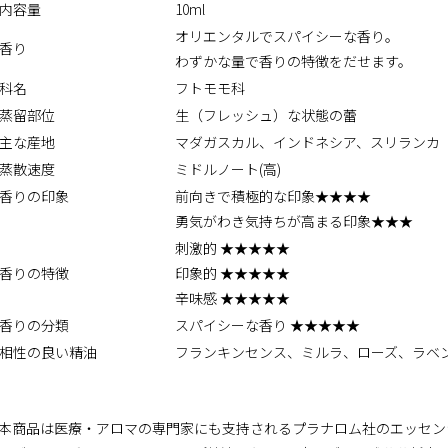
内容量
10ml
オリエンタルでスパイシーな香り。
香り
わずかな量で香りの特徴をだせます。
科名
フトモモ科
蒸留部位
生（フレッシュ）な状態の蕾
主な産地
マダガスカル、インドネシア、スリランカ
蒸散速度
ミドルノート(高)
香りの印象
前向きで積極的な印象★★★★
勇気がわき気持ちが高まる印象★★★
刺激的 ★★★★★
香りの特徴
印象的 ★★★★★
辛味感 ★★★★★
香りの分類
スパイシーな香り ★★★★★
相性の良い精油
フランキンセンス、ミルラ、ローズ、ラベ
本商品は医療・アロマの専門家にも支持されるプラナロム社のエッセン