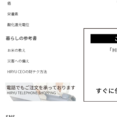
癌
栄養素
酸化還元電位
暮らしの参考書
お米の教え
災害への備え
HIRYU CEOの財テク方法
SNS