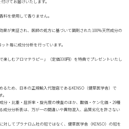
を付けてお届けいたします。
香料を使用して香りません。
効果が実証され、医師の処方に基づいて調剤された100%天然成分の
ロット毎に成分分析を行っています。
で楽しむアロマテラピー」（定価330円）を特典でプレゼントいたし
るため、日本の正規輸入代理店であるKENSO（健草医学舎）で
す。
成分・比重・屈折率・旋光度の検査のほか、酸価・ケン化価・29種
る成分分析表は、万が一の間違いや異物混入、品質劣化を許さない
対してプラナロム社の冠ではなく、健草医学舎（KENSO）の冠を