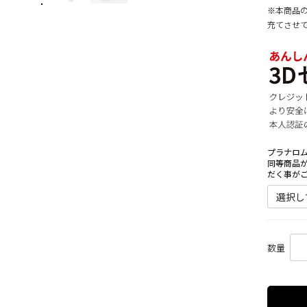
※本商品の
充てさせ
プラナロム
同等商品
だく事が
数量