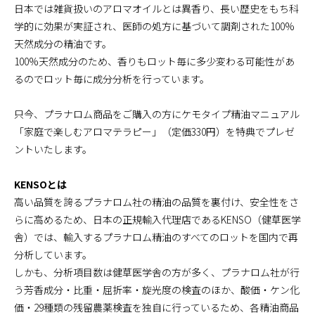
日本では雑貨扱いのアロマオイルとは異香り、長い歴史をもち科
学的に効果が実証され、医師の処方に基づいて調剤された100%
天然成分の精油です。
100%天然成分のため、香りもロット毎に多少変わる可能性があ
るのでロット毎に成分分析を行っています。
只今、プラナロム商品をご購入の方にケモタイプ精油マニュアル
「家庭で楽しむアロマテラピー」（定価330円）を特典でプレゼ
ントいたします。
KENSOとは
高い品質を誇るプラナロム社の精油の品質を裏付け、安全性をさ
らに高めるため、日本の正規輸入代理店であるKENSO（健草医学
舎）では、輸入するプラナロム精油のすべてのロットを国内で再
分析しています。
しかも、分析項目数は健草医学舎の方が多く、プラナロム社が行
う芳香成分・比重・屈折率・旋光度の検査のほか、酸価・ケン化
価・29種類の残留農薬検査を独自に行っているため、各精油商品