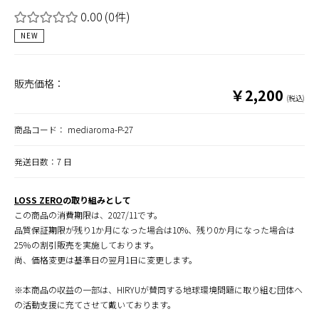
0.00
(0件)
NEW
販売価格：
￥2,200
(税込)
商品コード：
mediaroma-P-27
発送日数：7 日
LOSS ZERO
の取り組みとして
この商品の消費期限は、2027/11です。
品質保証期限が残り1か月になった場合は10%、残り0か月になった場合は
25％の割引販売を実施しております。
尚、価格変更は基準日の翌月1日に変更します。
※本商品の収益の一部は、HIRYUが賛同する地球環境問題に取り組む団体へ
の活動支援に充てさせて戴いております。