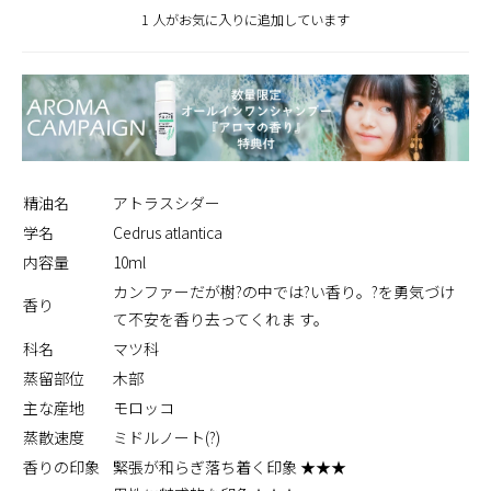
1 人がお気に入りに追加しています
精油名
アトラスシダー
学名
Cedrus atlantica
内容量
10ml
カンファーだが樹?の中では?い香り。?を勇気づけ
香り
て不安を香り去ってくれま す。
科名
マツ科
蒸留部位
木部
主な産地
モロッコ
蒸散速度
ミドルノート(?)
香りの印象
緊張が和らぎ落ち着く印象 ★★★