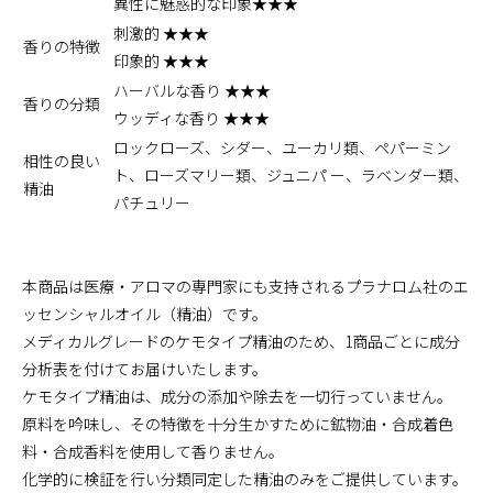
異性に魅惑的な印象★★★
刺激的 ★★★
香りの特徴
印象的 ★★★
ハーバルな香り ★★★
香りの分類
ウッディな香り ★★★
ロックローズ、シダー、ユーカリ類、ペパーミン
相性の良い
ト、ローズマリー類、ジュニパ ー、ラベンダー類、
精油
パチュリー
本商品は医療・アロマの専門家にも支持されるプラナロム社のエ
ッセンシャルオイル（精油）です。
メディカルグレードのケモタイプ精油のため、1商品ごとに成分
分析表を付けてお届けいたします。
ケモタイプ精油は、成分の添加や除去を一切行っていません。
原料を吟味し、その特徴を十分生かすために鉱物油・合成着色
料・合成香料を使用して香りません。
化学的に検証を行い分類同定した精油のみをご提供しています。