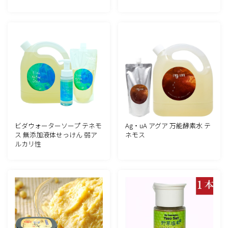
ビダウォーターソープ テネモ
Ag・uA アグア 万能酵素水 テ
ス 無添加液体せっけん 弱ア
ネモス
ルカリ性