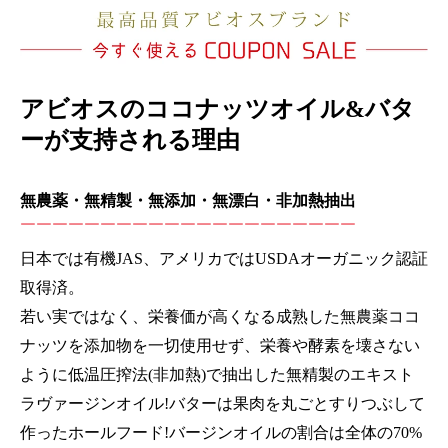
アビオスのココナッツオイル&バタ
ーが支持される理由
無農薬・無精製・無添加・無漂白・非加熱抽出
￣￣￣￣￣￣￣￣￣￣￣￣￣￣￣￣￣￣￣￣￣
日本では有機JAS、アメリカではUSDAオーガニック認証
取得済。
若い実ではなく、栄養価が高くなる成熟した無農薬ココ
ナッツを添加物を一切使用せず、栄養や酵素を壊さない
ように低温圧搾法(非加熱)で抽出した無精製のエキスト
ラヴァージンオイル!バターは果肉を丸ごとすりつぶして
作ったホールフード!バージンオイルの割合は全体の70%