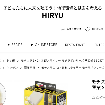
子どもたちに未来を残そう！地球環境と健康を考える
HIRYU
新規会員登録
お気に入り
RECIPE
ONLINE STORE
書
RESTAURANT
ENTE
覧
餅 / 麺
モチスラ 1・2・3! 餅スライサー モチラボシリーズ 曙産業 SE-2507
覧
キッチン
調理器具
モチスラ 1・2・3! 餅スライサー モチラボシリーズ 曙産
モチス
産業 S