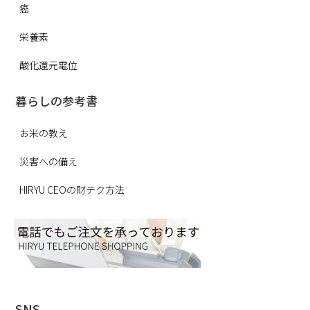
癌
栄養素
酸化還元電位
暮らしの参考書
お米の教え
災害への備え
HIRYU CEOの財テク方法
SNS