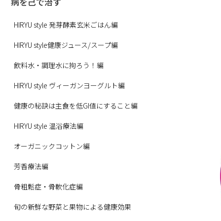
病を己で治す
HIRYU style 発芽酵素玄米ごはん編
HIRYU style健康ジュース/スープ編
飲料水・調理水に拘ろう！編
HIRYU style ヴィーガンヨーグルト編
健康の秘訣は主食を低GI値にすること編
HIRYU style 温浴療法編
オーガニックコットン編
芳香療法編
骨粗鬆症・骨軟化症編
旬の新鮮な野菜と果物による健康効果