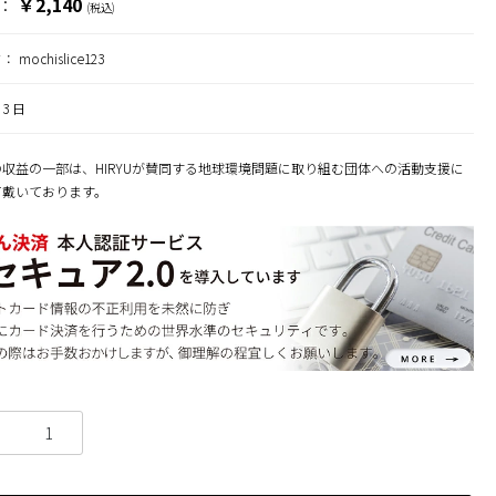
￥2,140
：
(税込)
ド：
mochislice123
3 日
収益の一部は、HIRYUが賛同する地球環境問題に取り組む団体への活動支援に
て戴いております。