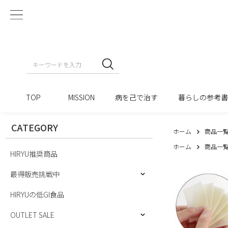
TOP
MISSION
病を己で治す
暮らしの参考
CATEGORY
ホーム
商品一
ホーム
商品一
HIRYU推奨商品
最得販売挑戦中
HIRYUの低GI食品
OUTLET SALE