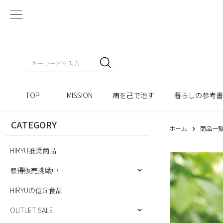
TOP
MISSION
病を己で治す
暮らしの参考
CATEGORY
ホーム
商品一
HIRYU推奨商品
最得販売挑戦中
HIRYUの低GI食品
OUTLET SALE