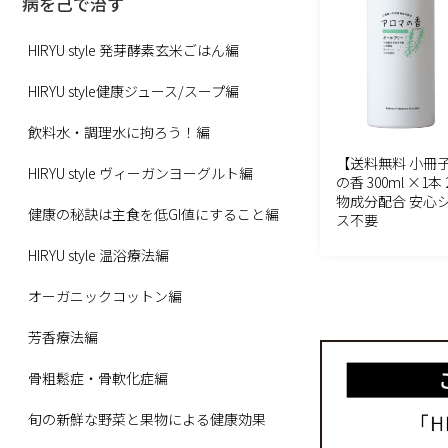
病を己で治す
HIRYU style 発芽酵素玄米ごはん編
HIRYU style健康ジュース/スープ編
飲料水・調理水に拘ろう！編
【送料無料 小冊
HIRYU style ヴィーガンヨーグルト編
の香 300ml ×1
物成分配合 安心
健康の秘訣は主食を低GI値にすること編
ス不要
HIRYU style 温浴療法編
オーガニックコットン編
芳香療法編
骨粗鬆症・骨軟化症編
旬の新鮮な野菜と果物による健康効果