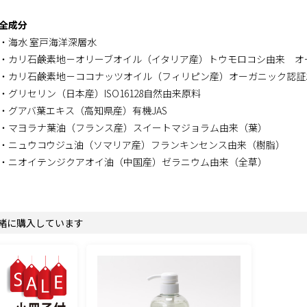
全成分
・海水 室戸海洋深層水
・カリ石鹸素地－オリーブオイル（イタリア産）トウモロコシ由来 オ
・カリ石鹸素地－ココナッツオイル（フィリピン産）オーガニック認証
・グリセリン（日本産）ISO16128自然由来原料
・グアバ葉エキス（高知県産）有機JAS
・マヨラナ葉油（フランス産）スイートマジョラム由来（葉）
・ニュウコウジュ油（ソマリア産）フランキンセンス由来（樹脂）
・ニオイテンジクアオイ油（中国産）ゼラニウム由来（全草）
緒に購入しています