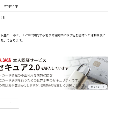
ド：
whipsoap
3 日
収益の一部は、HIRYUが賛同する地球環境問題に取り組む団体への活動支援に
て戴いております。