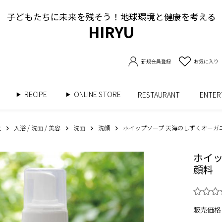
子どもたちに未来を残そう！地球環境と健康を考える
HIRYU
新規会員登録
お気に入り
RECIPE
ONLINE STORE
書
RESTAURANT
ENTE
覧
入浴 / 洗面 / 美容
洗面
洗顔
ホイップソープ 天海のしずくオーガニッ
ホイッ
顔料
販売価格