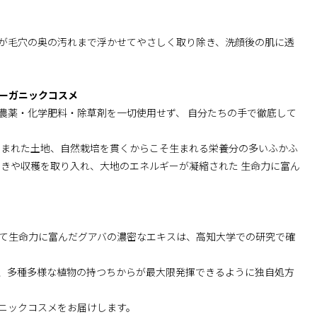
が毛穴の奥の汚れまで浮かせてやさしく取り除き、洗顔後の肌に透
ーガニックコスメ
農薬・化学肥料・除草剤を一切使用せず、 自分たちの手で徹底して
恵まれた土地、自然栽培を貫くからこそ生まれる栄養分の多いふかふ
まきや収穫を取り入れ、大地のエネルギーが凝縮された 生命力に富ん
て生命力に富んだグアバの濃密なエキスは、高知大学での研究で確
、多種多様な植物の持つちからが最大限発揮できるように独自処方
ニックコスメをお届けします。