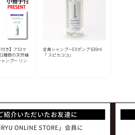
子付き】アロマ
全身シャンプーEXポンプ 630ml
本 21種類の天然植
「 スピカココ」
シャンプー リン