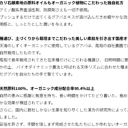
カリ石鹸素地の原料オイルもオーガニック植物にこだわった独自処方
アミノ酸系界面活性剤、防腐剤さえも一切不使用。
プッシュするだけで出てくるグアバエキスが溶け込んだきめ細やかな泡
明感と、しっとりとした潤いを与えます。
種選び、土づくりから栽培までこだわった美しい素肌を引き出す国産オ
天海のしずくオーガニックに使用しているグアバは、高知の自社農園で
自然栽培したものです。
高知で長年栽培されてきた在来種だけにこだわる種選び、 日照時間に
かの土、 バイオダイナミック農法と呼ばれる天体リズムに合わせた種
だグアバを自分たちの手で育てています。
天然原料100％、オーガニック成分配合率95.4％以上
自然の恵みに感謝と敬意を持ち、長い時間をかけてたどり着いた、極め
かな効果が検証されています。
さらに、国内に数社しかない生薬を知り尽くした漢方の研究所によって
しました。
妥協を許さず、手間を惜しまず完成させた私たちにしか作れないオーガ