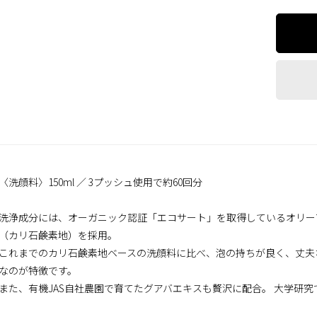
〈洗顔料〉150ml ／ 3プッシュ使用で約60回分
洗浄成分には、オーガニック認証「エコサート」を取得しているオリー
（カリ石鹸素地）を採用。
これまでのカリ石鹸素地ベースの洗顔料に比べ、泡の持ちが良く、丈夫
なのが特徴です。
また、有機JAS自社農園で育てたグアバエキスも贅沢に配合。 大学研