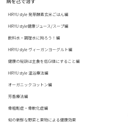
病を己で治す
HIRYU style 発芽酵素玄米ごはん編
HIRYU style健康ジュース/スープ編
飲料水・調理水に拘ろう！編
HIRYU style ヴィーガンヨーグルト編
健康の秘訣は主食を低GI値にすること編
HIRYU style 温浴療法編
オーガニックコットン編
芳香療法編
骨粗鬆症・骨軟化症編
旬の新鮮な野菜と果物による健康効果