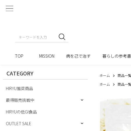
TOP
MISSION
病を己で治す
暮らしの参考
CATEGORY
ホーム
商品一
ホーム
商品一
HIRYU推奨商品
最得販売挑戦中
HIRYUの低GI食品
OUTLET SALE