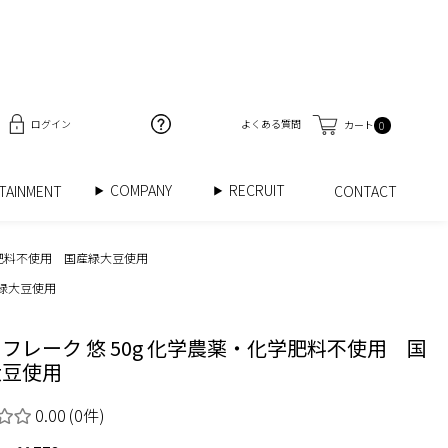
ログイン
よくある質問
カート
0
COMPANY
RECRUIT
RTAINMENT
CONTACT
学肥料不使用 国産緑大豆使用
産緑大豆使用
フレーク 悠 50g 化学農薬・化学肥料不使用 国
大豆使用
0.00
(0件)