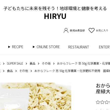
子どもたちに未来を残そう！地球環境と健康を考える
HIRYU
新規会員登録
お気に入り
RECIPE
ONLINE STORE
書
RESTAURANT
ENTE
覧
SUPER SALE
食品
その他
おからフレーク 悠 50g 化学農薬・化
覧
食品
その他
おからフレーク 悠 50g 化学農薬・化学肥料不使用 国
おから
産緑