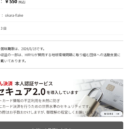
￥550
：
(税込)
ド：
okara-flake
3 日
味期限は、2026/8/15です。
収益の一部は、HIRYUが賛同する地球環境問題に取り組む団体への活動支援に
て戴いております。