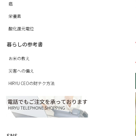
癌
栄養素
酸化還元電位
暮らしの参考書
お米の教え
災害への備え
HIRYU CEOの財テク方法
SNS