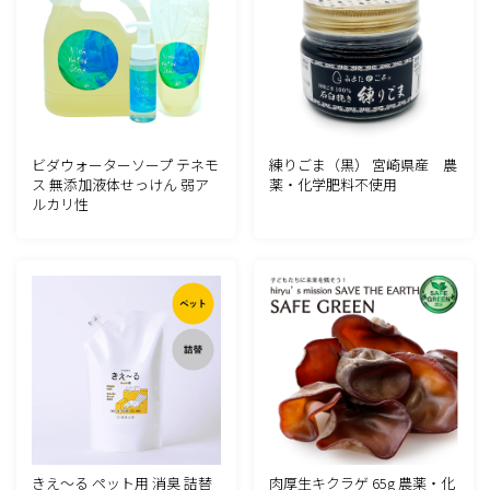
ビダウォーターソープ テネモ
練りごま（黒） 宮崎県産 農
ス 無添加液体せっけん 弱ア
薬・化学肥料不使用
ルカリ性
きえ～る ペット用 消臭 詰替
肉厚生キクラゲ 65g 農薬・化