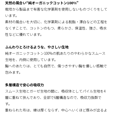
天然の風合い“純オーガニックコットン100%”
栽培から製品まで有害な化学薬剤を使用しないものづくりをして
います。
素材の風合いを大切に、化学薬剤による脱脂・漂白などの工程を
なくすことで、コットンのもつ、柔らかさ、保温性、強さ、吸水
性などに優れています。
ふんわりとろけるような、やさしい生地
純オーガニックコットン100%の肌あたりのやわらかなスムース
生地を、内側に使用しています。
胸へのあたりは、とても自然で、傷つきやすい胸を優しい感触で
包みます。
多層構造で安心の吸収力
スムース生地とガーゼ生地の間に、吸収体としてパイル生地を4
層に重ねて挟んでおり、全部で6層構造なので、吸収力抜群で
す。
重ねられた布は、縁は厚くならず、中心へいくほど厚みが出るよ