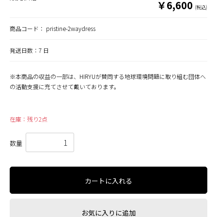
￥6,600
(税込)
商品コード：
pristine-2waydress
発送日数：7 日
※本商品の収益の一部は、HIRYUが賛同する地球環境問題に取り組む団体へ
の活動支援に充てさせて戴いております。
在庫：残り2点
数量
カートに入れる
お気に入りに追加