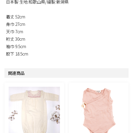
日本製 生地:和歌山県/縫製:新潟県
着丈 52cm
身巾 27cm
天巾 7cm
裄丈 30cm
袖巾 9.5cm
股下 18.5cm
関連商品