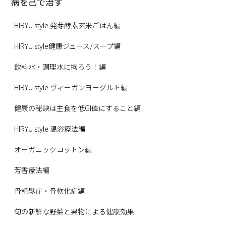
病を己で治す
HIRYU style 発芽酵素玄米ごはん編
HIRYU style健康ジュース/スープ編
飲料水・調理水に拘ろう！編
HIRYU style ヴィーガンヨーグルト編
健康の秘訣は主食を低GI値にすること編
HIRYU style 温浴療法編
オーガニックコットン編
芳香療法編
骨粗鬆症・骨軟化症編
旬の新鮮な野菜と果物による健康効果