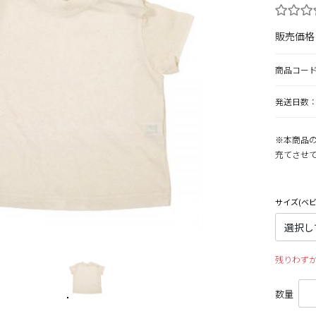
販売価格
商品コー
発送日数：
※本商品の
充てさせ
サイズ(ベビ
残りわず
数量