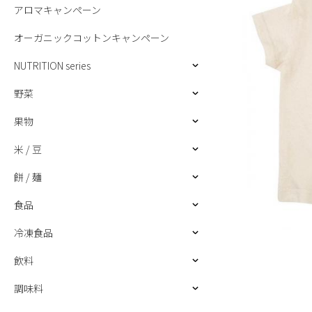
アロマキャンペーン
オーガニックコットンキャンペーン
NUTRITION series
野菜
果物
米 / 豆
餅 / 麺
食品
冷凍食品
飲料
調味料