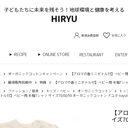
子どもたちに未来を残そう！地球環境と健康を考える
HIRYU
新規会員登録
お気に入り
RECIPE
ONLINE STORE
書
RESTAURANT
ENTE
覧
オーガニックコットンキャンペーン
【アロマの香ミニボトル付】ベビー用 半袖
覧
最得販売挑戦中
特典
【アロマの香ミニボトル付】ベビー用 半袖Tシャツ サ
覧
ファッション / 寝具
キッズ・ベビー
オーガニックコットン
トッ
付】ベビー用 半袖Tシャツ サイズ70/80/90 オーガニックコットン ナユタ nayut
【アロ
イズ70