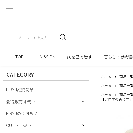
TOP
MISSION
病を己で治す
暮らしの参考
CATEGORY
ホーム
商品一
ホーム
商品一
HIRYU推奨商品
ホーム
商品一
【アロマの香ミニボトル
最得販売挑戦中
HIRYUの低GI食品
OUTLET SALE