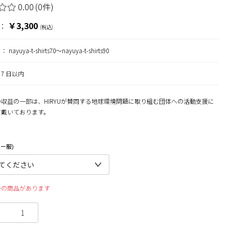
0.00
(0件)
￥3,300
：
(税込)
ド：
nayuya-t-shirts70～nayuya-t-shirts90
7 日以内
収益の一部は、HIRYUが賛同する地球環境問題に取り組む団体への活動支援に
て戴いております。
ー服)
かの商品があります