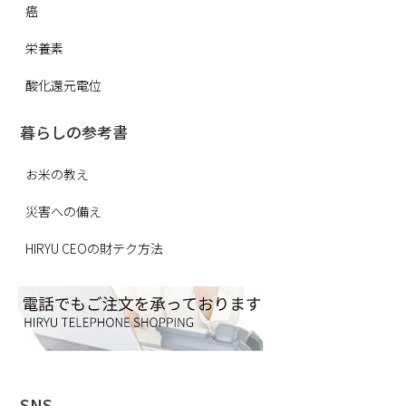
癌
栄養素
酸化還元電位
暮らしの参考書
お米の教え
災害への備え
HIRYU CEOの財テク方法
SNS