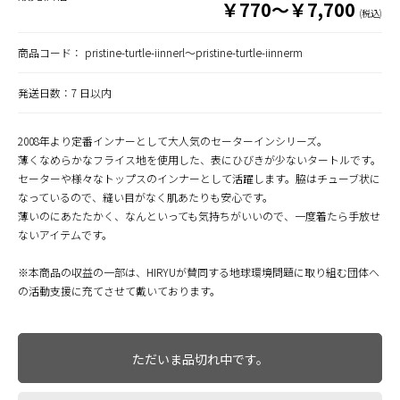
￥770～￥7,700
(税込)
商品コード：
pristine-turtle-iinnerl～pristine-turtle-iinnerm
発送日数：7 日以内
2008年より定番インナーとして大人気のセーターインシリーズ。
薄くなめらかなフライス地を使用した、表にひびきが少ないタートルです。
セーターや様々なトップスのインナーとして活躍します。脇はチューブ状に
なっているので、縫い目がなく肌あたりも安心です。
薄いのにあたたかく、なんといっても気持ちがいいので、一度着たら手放せ
ないアイテムです。
※本商品の収益の一部は、HIRYUが賛同する地球環境問題に取り組む団体へ
の活動支援に充てさせて戴いております。
ただいま品切れ中です。