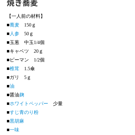
焼き蕎麦
【一人前の材料】
■
蕎麦
150ｇ
■
人参
50ｇ
■玉葱 中玉1/4個
■キャベツ 20ｇ
■ピーマン 1/2個
■
椎茸
1.5傘
■ガリ 5ｇ
■
油
■醤油
麹
■
ホワイトペッパー
少量
■
すじ青のり粉
■
黒胡麻
■
一味