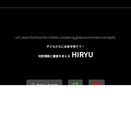
Let's leave the future for children, considering global environment and health
子どもたちに未来を残そう！
HIRYU
地球環境と健康を考える
新規会員登録
買い物ガイド
プライバシーポリシー
特定商取引法に基づく表記
お問い合
copyright (c) 地球環境と健康を考える HIRYU all rights reserved.