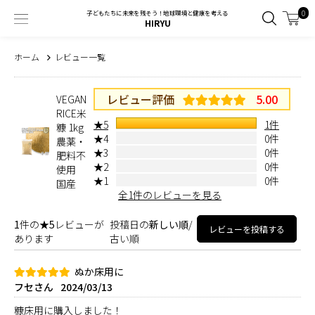
0
子どもたちに未来を残そう！地球環境と健康を考える
HIRYU
ホーム
レビュー一覧
レビュー評価
5.00
VEGAN
RICE米
★5
1件
糠 1kg
★4
0件
農薬・
★3
0件
肥料不
★2
0件
使用
★1
0件
国産
全1件のレビューを見る
1
件の
★5
レビューが
投稿日の
新しい順
/
レビューを投稿する
あります
古い順
ぬか床用に
フセさん
2024/03/13
糠床用に購入しました！