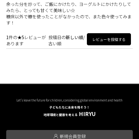
余った分を炒って、ご飯にかけたり、ヨーグルトにかけたりして
みたら、とっても甘くて美味しい☆
糠床以外で糠を使ったことがなかったので、また色々使ってみま
す！
1
件の
★5
レビューが
投稿日の
新しい順
/
レビューを投稿する
あります
古い順
Let's leave the future for children, considering global environment and health
子どもたちに未来を残そう！
HIRYU
地球環境と健康を考える
新規会員登録