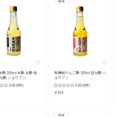
NEW
酢 300ml 米酢 お酢 有
有機純りんご酢 300ml 庄分酢 シ
庄分酢 ショウブン
ョウブン
0.00
(0件)
0.00
(0件)
￥810
NEW