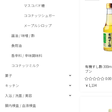
マスコバド糖
ココナッツシュガー
メープルシロップ
醤油 / 味噌 / 酢
食用油
香辛料 / 辛味調味料
ココナッツミルク
有機すし酢 300m
ブン
菓子
0.00
￥1,134
キッチン
入浴 / 洗面 / 美容
腸内検査 / 血液検査