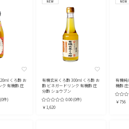
NEW
NEW
0ml くろ酢 お
有機玄米くろ酢 300ml くろ酢 お
有機純米
ク 有機酢 庄
酢 ビネガードリンク 有機酢 庄
機酢 
分酢 ショウブン
(0件)
0.00
(0件)
￥756
￥1,620