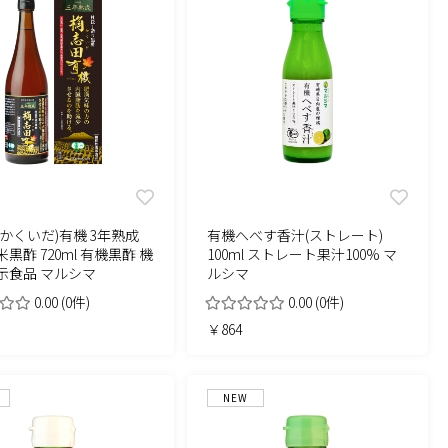
かくいだ)有機 3年熟成
有機へべす香汁(ストレート)
黒酢 720ml 有機黒酢 機
100ml ストレート果汁100% マ
示食品 マルシマ
ルシマ
0.00
(0件)
0.00
(0件)
￥864
NEW