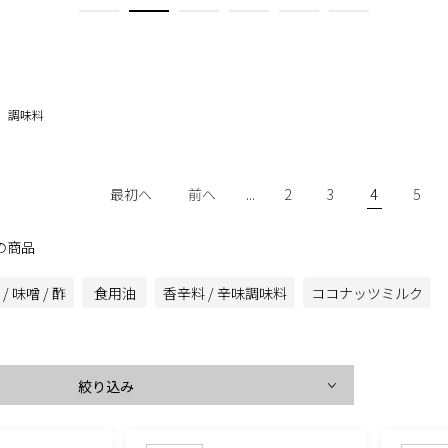
調味料
最初へ
前へ
...
2
3
4
5
件の商品
/ 味噌 / 酢
食用油
香辛料 / 辛味調味料
ココナッツミルク
絞り込み