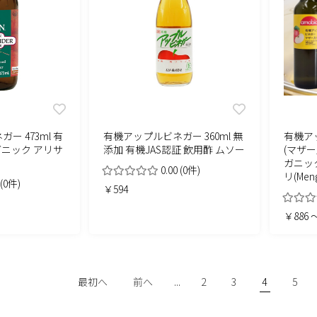
ー 473ml 有
有機アップルビネガー 360ml 無
有機ア
ガニック アリサ
添加 有機JAS認証 飲用酢 ムソー
(マザー
ガニッ
0.00
(0件)
リ(Meng
(0件)
￥594
￥886 ～
最初へ
前へ
...
2
3
4
5