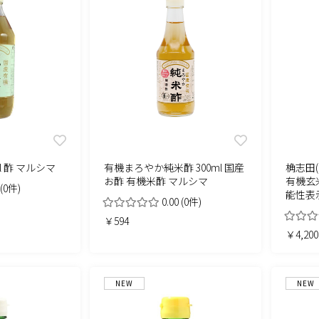
l 酢 マルシマ
有機まろやか純米酢 300ml 国産
桷志田(
お酢 有機米酢 マルシマ
有機玄米
(0件)
能性表
0.00
(0件)
￥594
￥4,200
NEW
NEW