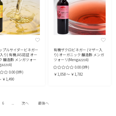
ップルサイダービネガー
有機ザクロビネガー (マザー入
入り) 有機JAS認証 オー
り) オーガニック 醸造酢 メンガ
ク 醸造酢 メンガツォー
ツォーリ(Mengazzoli)
azzoli)
0.00
(0件)
0.00
(0件)
￥1,058 ～ ￥1,782
 ￥1,490
6
...
次へ
最後へ