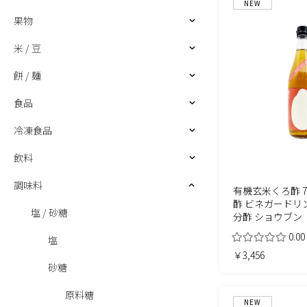
NEW
果物
米 / 豆
餅 / 麺
食品
冷凍食品
飲料
調味料
有機玄米くろ酢 72
酢 ビネガードリン
塩 / 砂糖
分酢 ショウブン
0.00
塩
￥3,456
砂糖
原料糖
NEW