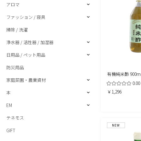
アロマ
ファッション / 寝具
掃除 / 洗濯
浄水器 / 活性器 / 加湿器
日用品 / ペット用品
防災用品
有機純米酢 900m
家庭菜園・農業資材
0.00
￥1,296
本
EM
テネモス
NEW
GIFT