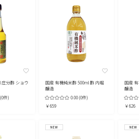
l 庄分酢 ショウ
国産 有機純米酢 500ml 酢 内堀
国産 有
醸造
醸造
(0件)
0.00
(0件)
￥659
￥626
NEW
NEW