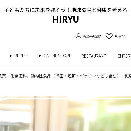
子どもたちに未来を残そう！地球環境と健康を考える
HIRYU
新規会員登録
お気に入り
RECIPE
ONLINE STORE
書
RESTAURANT
ENTE
化学農薬・化学肥料、動物性食品（蜂蜜・鰹節・ゼラチンなども含む）、
。