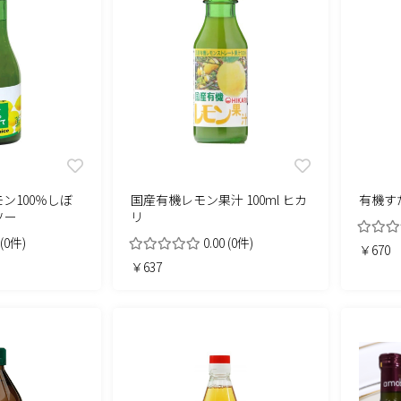
ン100％しぼ
国産有機レモン果汁 100ml ヒカ
有機すだ
ソー
リ
(0件)
0.00
(0件)
￥670
￥637