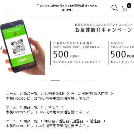
0
子どもたちに未来を残そう！地球環境と健康を考える
HIRYU
ホーム
商品一覧
SUPER SALE
浄・活水器/空気活性機
木製Piccoro ピッコロv2 携帯用空気活性機 テネモス
ホーム
商品一覧
テネモス
木製Piccoro ピッコロv2 携帯用空気活性機 テネモス
ホーム
商品一覧
浄水器 / 活性器 / 加湿器
活性器
木製Piccoro ピッコロv2 携帯用空気活性機 テネモス