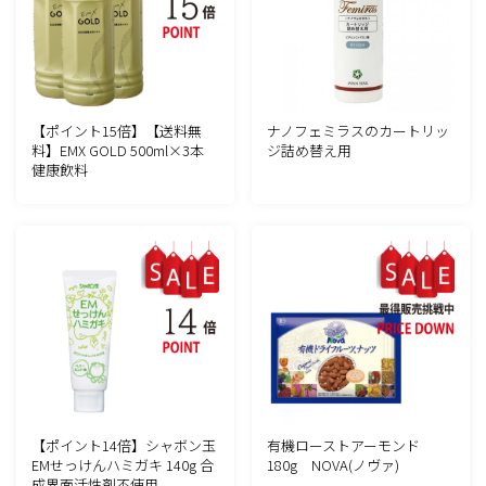
【ポイント15倍】【送料無
ナノフェミラスのカートリッ
料】EMX GOLD 500ml×3本
ジ詰め替え用
健康飲料
【ポイント14倍】シャボン玉
有機ローストアーモンド
EMせっけんハミガキ 140g 合
180g NOVA(ノヴァ)
成界面活性剤不使用