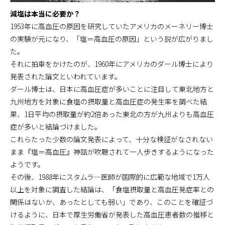
減塩は本当に必要か？
1953年に高血圧の原因を研究していたアメリカのメーネリー博士
の実験が元になり、「塩＝高血圧の原因」という説が広がりまし
た。
それに拍車をかけたのが、1960年にアメリカのダール博士により
発表された論文といわれています。
ダール博士は、日本に高血圧症が多いことに注目して東北地方と
九州地方を対象に食塩の摂取量と高血圧症の発生率を調べた結
果、1日平均の摂取量が約2倍あった東北の方が九州よりも高血圧
症が多いと結論づけました。
これらたった少数の論文発表によって、十分な検証がなされない
まま『塩＝高血圧』神話が吹聴されて一人歩きするようになった
ようです。
その後、1988年にスタムラ―医師が国際的に広範な地域で1万人
以上を対象に調査した結論は、「食塩摂取量と高血圧発症率との
関係はないか、あったとしても弱い」であり、このことを確証づ
けるように、日本で厚生労働省が発表した高血圧患者数の推移と