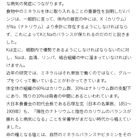
な病気の発症につながります。
食物中のミネラルを体に取り入れることの重要性を説明したV.バ
ンジは、一般的に言って、体内の器官の中には、K（カリウム）
がNa（ナトリウム）より余計に存在するようにしなければなら
ず、これによってKとNaのバランスが保たれるのだのだと説きま
した。
Kは主に、細胞内で優勢であるようにしなければならないのに対
し、Naは、血清、リンパ、結合組織の中に溜まっていなければい
けません。
近年の研究では、ミネラルはそれ単独で働くのではなく、グルー
プをつくって働いていることがわかってきています。
体全体の組織の60％はカリウム群、30％はナトリウム群の支配下
にあり、残りの10％は両者の中間にあるといわれています。
大日本食養会の初代会長である石塚左玄（日本の名軍医、1851～
1909年）も、「陽性のナトリウムと陰性のカリウムのバランスが
崩れると病気になる」ことを栄養学がまだない時代から唱えてい
ました。
命の糧となる塩とは、自然のミネラルバランスやビタミンをその