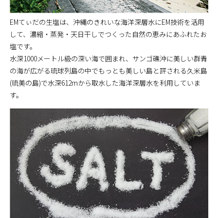
EMてぃだの生塩は、沖縄のきれいな海洋深層水にEM技術を活用
して、濃縮・蒸発・天日干しでつくった自然の恵みにあふれたお
塩です。
水深1000メートル級の深い海で囲まれ、サンゴ礁沖に美しい群青
の海が広がる琉球列島の中でもっとも美しい島と評される久米島
(琉美の島)で水深612mから取水した海洋深層水を利用していま
す。