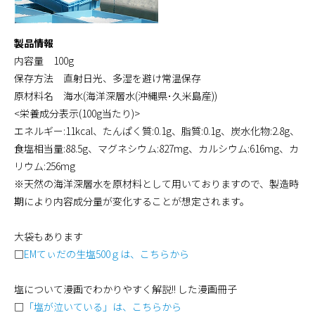
製品情報
内容量 100g
保存方法 直射日光、多湿を避け常温保存
原材料名 海水(海洋深層水(沖縄県･久米島産))
<栄養成分表示(100g当たり)>
エネルギー:11kcal、たんぱく質:0.1g、脂質:0.1g、炭水化物:2.8g、
食塩相当量:88.5g、マグネシウム:827mg、カルシウム:616mg、カ
リウム:256mg
※天然の海洋深層水を原材料として用いておりますので、製造時
期により内容成分量が変化することが想定されます。
大袋もあります
□
EMてぃだの生塩500ｇは、こちらから
塩について漫画でわかりやすく解説!! した漫画冊子
□
「塩が泣いている」は、こちらから