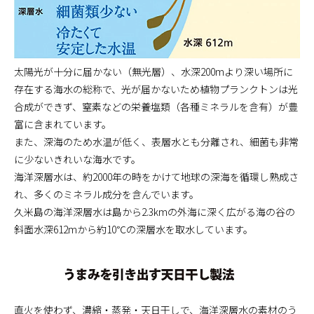
太陽光が十分に届かない（無光層）、水深200mより深い場所に
存在する海水の総称で、光が届かないため植物プランクトンは光
合成ができず、窒素などの栄養塩類（各種ミネラルを含有）が豊
富に含まれています。
また、深海のため水温が低く、表層水とも分離され、細菌も非常
に少ないきれいな海水です。
海洋深層水は、約2000年の時をかけて地球の深海を循環し熟成さ
れ、多くのミネラル成分を含んでいます。
久米島の海洋深層水は島から2.3kmの外海に深く広がる海の谷の
斜面水深612mから約10℃の深層水を取水しています。
直火を使わず、濃縮・蒸発・天日干しで、海洋深層水の素材のう