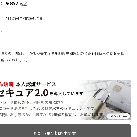
￥852
：
(税込)
ド：
health-em-rinse-tume
3 日
収益の一部は、HIRYUが賛同する地球環境問題に取り組む団体への活動支援に
て戴いております。
ただいま品切れ中です。