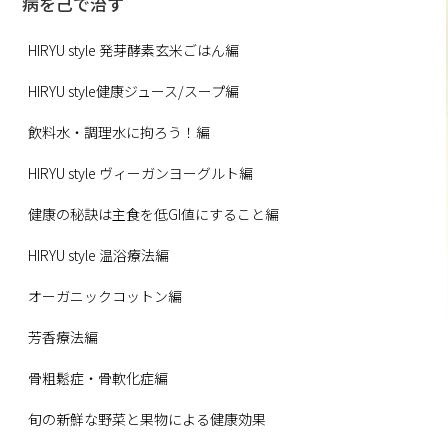
病を己で治す
HIRYU style 発芽酵素玄米ごはん編
HIRYU style健康ジュース/スープ編
飲料水・調理水に拘ろう！編
HIRYU style ヴィーガンヨーグルト編
健康の秘訣は主食を低GI値にすること編
HIRYU style 温浴療法編
オーガニックコットン編
芳香療法編
骨粗鬆症・骨軟化症編
旬の新鮮な野菜と果物による健康効果