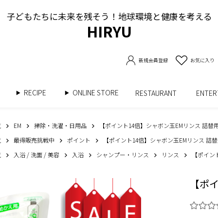
子どもたちに未来を残そう！地球環境と健康を考える
HIRYU
新規会員登録
お気に入り
RECIPE
ONLINE STORE
書
RESTAURANT
ENTE
覧
EM
掃除・洗濯・日用品
【ポイント14倍】シャボン玉EMリンス 詰替用 4
覧
最得販売挑戦中
ポイント
【ポイント14倍】シャボン玉EMリンス 詰替用 
覧
入浴 / 洗面 / 美容
入浴
シャンプー・リンス
リンス
【ポイント
【ポイ