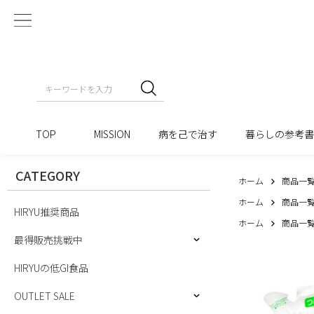
TOP
MISSION
病を己で治す
暮らしの参考
CATEGORY
ホーム
商品一
ホーム
商品一
HIRYU推奨商品
ホーム
商品一
最得販売挑戦中
HIRYUの低GI食品
OUTLET SALE