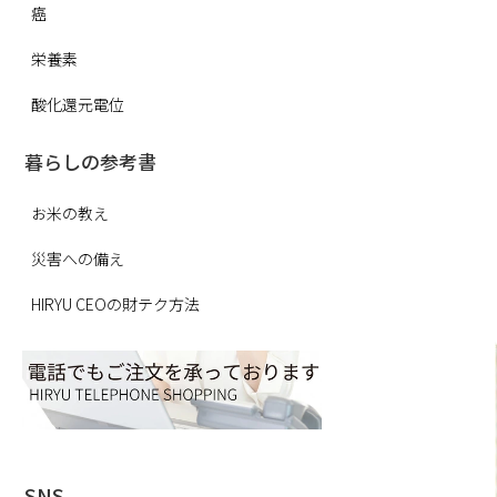
癌
栄養素
酸化還元電位
暮らしの参考書
お米の教え
災害への備え
HIRYU CEOの財テク方法
SNS