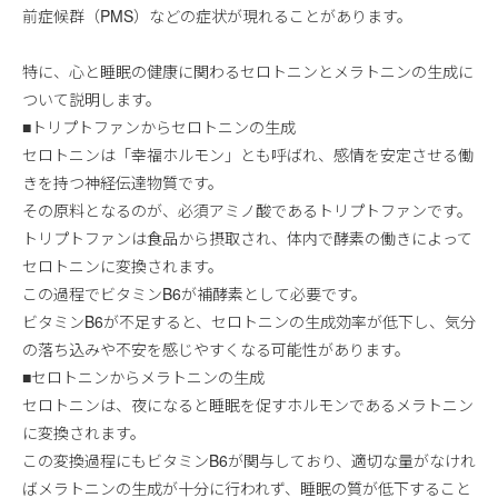
前症候群（PMS）などの症状が現れることがあります。
特に、心と睡眠の健康に関わるセロトニンとメラトニンの生成に
ついて説明します。
■トリプトファンからセロトニンの生成
セロトニンは「幸福ホルモン」とも呼ばれ、感情を安定させる働
きを持つ神経伝達物質です。
その原料となるのが、必須アミノ酸であるトリプトファンです。
トリプトファンは食品から摂取され、体内で酵素の働きによって
セロトニンに変換されます。
この過程でビタミンB6が補酵素として必要です。
ビタミンB6が不足すると、セロトニンの生成効率が低下し、気分
の落ち込みや不安を感じやすくなる可能性があります。
■セロトニンからメラトニンの生成
セロトニンは、夜になると睡眠を促すホルモンであるメラトニン
に変換されます。
この変換過程にもビタミンB6が関与しており、適切な量がなけれ
ばメラトニンの生成が十分に行われず、睡眠の質が低下すること