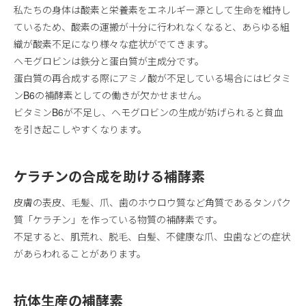
私たちの身体は酸素と栄養素をエネルギー源として生命を維持し
ているため、酸素の運搬が十分に行われなくなると、あらゆる組
織が酸素不足になり様々な症状がでてきます。
ヘモグロビンは鉄分と蛋白質が主成分です。
蛋白質の再合成する際にアミノ酸が不足している場合にはビタミ
ンB6の補酵素としての働きが欠かせません。
ビタミンB6が不足し、ヘモグロビンの生成が妨げられると貧血
を引き起こしやすくなります。
ケラチンの合成を助ける補酵素
皮膚の表皮、毛髪、爪、歯のホウロウ質など角質であるタンパク
質「ケラチン」を作っている物質の補酵素です。
不足すると、肌荒れ、脱毛、白髪、不健康な爪、虫歯などの症状
があらわれることがあります。
抗体生産の補酵素