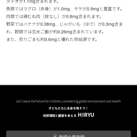
タチオが1.1mg含まれます。
魚類ではマグロ（赤身）が1.0mg、サケが0.9mgと豊富です。
肉類では鶏むね肉（皮なし）が0.8mg含まれます。
野菜ではバナナが0.38mg、じゃがいも（ゆで）が0.3mg含ま
れ、穀類では玄米ご飯が約0.26mg含まれています。
また、煎りごまも約0.6mgと優れた供給源です。
Let's leave the future for children, considering global environment and health
子どもたちに未来を残そう！
HIRYU
地球環境と健康を考える
新規会員登録