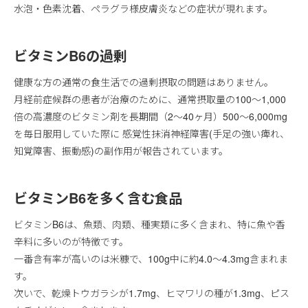
水泡・色素沈着、ペラグラ様皮膚炎などの症状が現れます。
ビタミンB6の過剰
健康な方の通常の食生活での過剰摂取の問題はありません。
月経前症候群の患者が治療のために、通常摂取量の100～1,000
倍の高濃度のビタミン剤を長期間（2～40ヶ月）500～6,000mg
を毎日服用していた際に 感覚性抹消神経障害(手足の強い痺れ、
知覚障害、振動感)の副作用が報告されています。
ビタミンB6を多く含む食品
ビタミンB6は、魚類、肉類、種実類に多く含まれ、特に魚や香
辛料に多いのが特徴です。
一番含有率が高いのは米糠で、100g中に約4.0～4.3mg含まれま
す。
次いで、乾燥トウガラシが1.7mg、ヒマワリの種が1.3mg、ピス