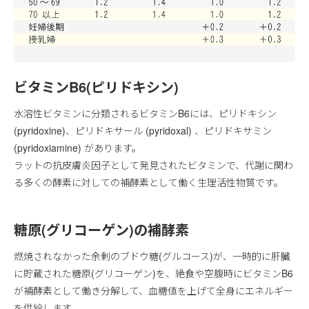
ビタミンB6(ピリドキシン)
水溶性ビタミンに分類されるビタミンB6には、ピリドキシン
(pyridoxine)、ピリドキサール (pyridoxal) 、ピリドキサミン
(pyridoxiamine) があります。
ラットの抗皮膚炎因子として発見されたビタミンで、代謝に関わ
る多くの酵素に対しての補酵素として働く生理活性物質です。
糖原(グリコーゲン)の補酵素
燃焼されなかった余剰のブドウ糖(グルコース)が、一時的に肝臓
に貯蔵された糖原(グリコーゲン)を、絶食や空腹時にビタミンB6
が補酵素として働き分解して、血糖値を上げて全身にエネルギー
を供給します。