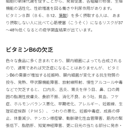
細胞の新陳代謝を促すことから、発育促進、各組織の修復、生殖
機能の活性化、性欲増進を図る働きや利尿作用があります。
ビタミンＢ群（Ｂ６、Ｂ12、
葉酸
）を多く摂取する人は、 あま
り摂取しない人に比べて心筋梗塞（こうそく）になるリスクが37
～48％低くなるとの疫学調査結果が出ています。
ビタミンB6の欠乏
色々な食品に多く含まれており、腸内細菌によっても合成される
ので、通常であれば欠乏症になることはありませんが、 ビタミ
ンB6の需要が増加する妊娠時、腸内細菌が変化する抗生物質の
投与、発熱、甲状腺機能障害、放射線照射、慢性アルコール中毒
などで欠乏すると、 口内炎、舌炎、胃炎を伴う目、鼻、口の周
囲の脂漏性皮膚炎、食欲不振、消化不良、おう吐、貧血、フケ
症、ホルモンバランス悪化、早期老化、アレルギー、妊娠線、生
理前症候群（ＰＭＳ）、 つわりの悪化、妊娠中毒症、成長の停
止、体重減少、テンカン様痙攣、動脈硬化性血管障害、筋肉の緊
張低下、脂肪肝、知覚神経障害、更に日光の当たる部分に発赤・