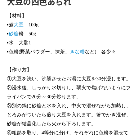
大豆の四色あられ
【材料】
▪煮
大豆
100g
▪
砂糖
粉 50g
▪水 大匙1
▪色粉(野菜パウダー、抹茶、
きな粉
など) 各少々
【作り方】
①大豆を洗い、沸騰させたお湯に大豆を30分浸します。
②浸水後、しっかり水切りし、弱火で焦げないようにフ
ライパンで20分～30分炒ります。
③別の鍋に砂糖と水を入れ、中火で混ぜながら加熱し、
とろみがついたら煎り大豆を入れます。箸でかき混ぜ、
砂糖が結晶化したら火から下ろします。
④粗熱を取り、4等分に分け、それぞれに色粉を混ぜて